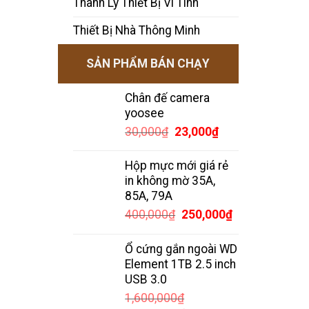
Thanh Lý Thiết Bị Vi Tính
Thiết Bị Nhà Thông Minh
SẢN PHẨM BÁN CHẠY
Chân đế camera
yoosee
Giá
Giá
30,000
₫
23,000
₫
gốc
hiện
là:
tại
Hộp mực mới giá rẻ
30,000₫.
là:
in không mờ 35A,
23,000₫.
85A, 79A
Giá
Giá
400,000
₫
250,000
₫
gốc
hiện
là:
tại
Ổ cứng gắn ngoài WD
400,000₫.
là:
Element 1TB 2.5 inch
250,000₫.
USB 3.0
1,600,000
₫