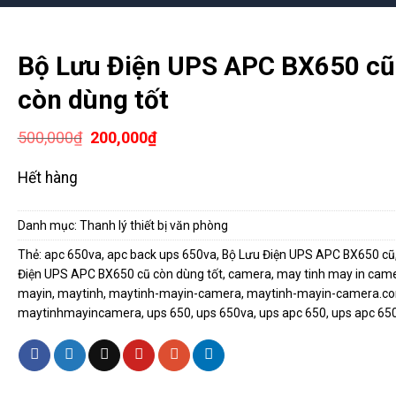
Bộ Lưu Điện UPS APC BX650 cũ
còn dùng tốt
Giá
Giá
500,000
₫
200,000
₫
gốc
hiện
là:
tại
Hết hàng
500,000₫.
là:
200,000₫.
Danh mục:
Thanh lý thiết bị văn phòng
Thẻ:
apc 650va
,
apc back ups 650va
,
Bộ Lưu Điện UPS APC BX650 cũ
Điện UPS APC BX650 cũ còn dùng tốt
,
camera
,
may tinh may in cam
mayin
,
maytinh
,
maytinh-mayin-camera
,
maytinh-mayin-camera.c
maytinhmayincamera
,
ups 650
,
ups 650va
,
ups apc 650
,
ups apc 65