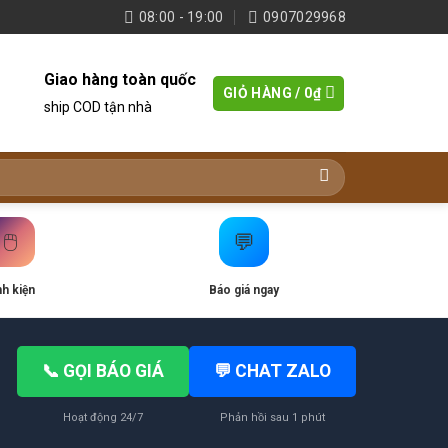
08:00 - 19:00
0907029968
Giao hàng toàn quốc
GIỎ HÀNG /
0
₫
ship COD tận nhà
🖱️
💬
nh kiện
Báo giá ngay
📞 GỌI BÁO GIÁ
💬 CHAT ZALO
Hoạt động 24/7
Phản hồi sau 1 phút