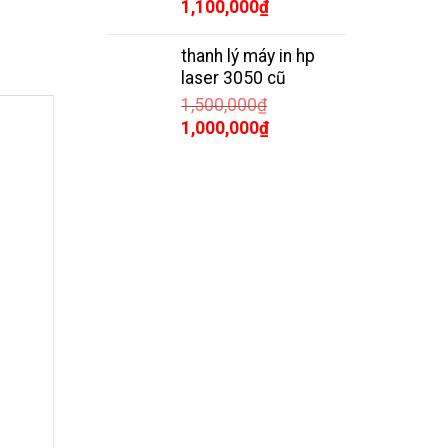
Giá
Giá
1,100,000
₫
gốc
hiện
là:
tại
thanh lý máy in hp
1,600,000₫.
là:
laser 3050 cũ
1,100,000₫.
1,500,000
₫
Giá
Giá
1,000,000
₫
gốc
hiện
là:
tại
1,500,000₫.
là:
1,000,000₫.