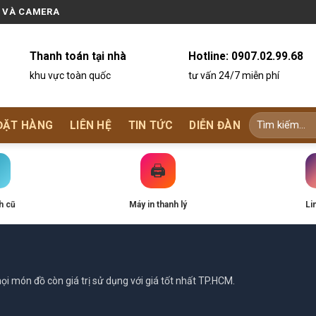
N VÀ CAMERA
Thanh toán tại nhà
Hotline:
0907.02.99.68
khu vực toàn quốc
tư vấn 24/7 miễn phí
ĐẶT HÀNG
LIÊN HỆ
TIN TỨC
DIỄN ĐÀN
🖨️
h cũ
Máy in thanh lý
Li
i món đồ còn giá trị sử dụng với giá tốt nhất TP.HCM.