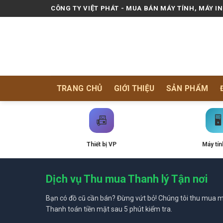
Skip
CÔNG TY VIỆT PHÁT - MUA BÁN MÁY TÍNH, MÁY I
to
content
TRANG CHỦ
GIỚI THIỆU
SẢN PHẨM
📠
🖥️
Thiết bị VP
Máy tín
Dịch vụ Thu mua Thanh lý Tận nơi
Bạn có đồ cũ cần bán? Đừng vứt bỏ! Chúng tôi thu mua mọ
Thanh toán tiền mặt sau 5 phút kiểm tra.