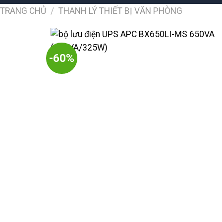
TRANG CHỦ
/
THANH LÝ THIẾT BỊ VĂN PHÒNG
-60%