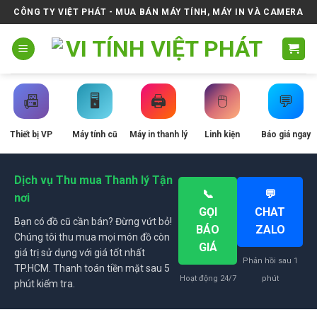
Skip
CÔNG TY VIỆT PHÁT - MUA BÁN MÁY TÍNH, MÁY IN VÀ CAMERA
to
content
📠
🖥️
🖨️
🖱️
💬
Thiết bị VP
Máy tính cũ
Máy in thanh lý
Linh kiện
Báo giá ngay
Dịch vụ Thu mua Thanh lý Tận
📞
💬
nơi
GỌI
CHAT
Bạn có đồ cũ cần bán? Đừng vứt bỏ!
BÁO
ZALO
Chúng tôi thu mua mọi món đồ còn
GIÁ
giá trị sử dụng với giá tốt nhất
Phản hồi sau 1
TP.HCM. Thanh toán tiền mặt sau 5
Hoạt động 24/7
phút
phút kiểm tra.