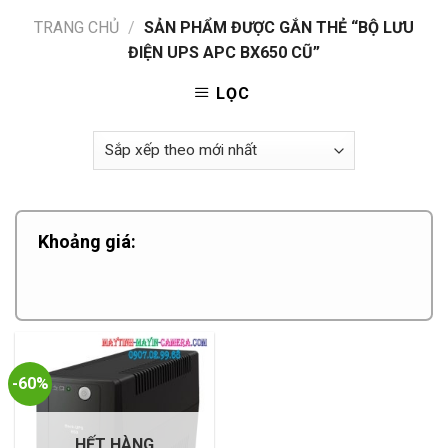
TRANG CHỦ
/
SẢN PHẨM ĐƯỢC GẮN THẺ “BỘ LƯU
ĐIỆN UPS APC BX650 CŨ”
LỌC
Khoảng giá:
-60%
HẾT HÀNG