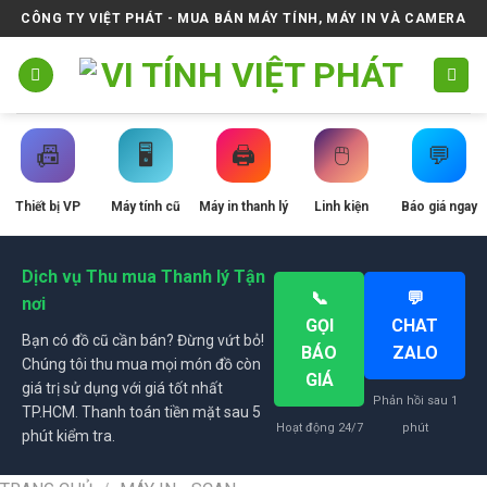
Skip
CÔNG TY VIỆT PHÁT - MUA BÁN MÁY TÍNH, MÁY IN VÀ CAMERA
to
content
📠
🖥️
🖨️
🖱️
💬
Thiết bị VP
Máy tính cũ
Máy in thanh lý
Linh kiện
Báo giá ngay
Dịch vụ Thu mua Thanh lý Tận
📞
💬
nơi
GỌI
CHAT
Bạn có đồ cũ cần bán? Đừng vứt bỏ!
BÁO
ZALO
Chúng tôi thu mua mọi món đồ còn
GIÁ
giá trị sử dụng với giá tốt nhất
Phản hồi sau 1
TP.HCM. Thanh toán tiền mặt sau 5
Hoạt động 24/7
phút
phút kiểm tra.