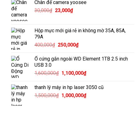
Chân đế camera yoosee
Giá
Giá
30,000
₫
23,000
₫
gốc
hiện
là:
tại
30,000₫.
là:
Hộp mực mới giá rẻ in không mờ 35A, 85A,
23,000₫.
79A
Giá
Giá
400,000
₫
250,000
₫
gốc
hiện
là:
tại
Ổ cứng gắn ngoài WD Element 1TB 2.5 inch
400,000₫.
là:
USB 3.0
250,000₫.
Giá
Giá
1,600,000
₫
1,100,000
₫
gốc
hiện
là:
tại
thanh lý máy in hp laser 3050 cũ
1,600,000₫.
là:
Giá
Giá
1,500,000
₫
1,000,000
₫
1,100,000₫.
gốc
hiện
là:
tại
1,500,000₫.
là:
1,000,000₫.