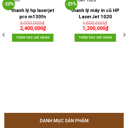
-20%
-25%
thanh lý hp laserjet
thanh lý máy in cũ HP
pro m130fn
LaserJet 1020
3,000,000
₫
1,600,000
₫
Giá
Giá
Giá
Giá
2,400,000
₫
1,200,000
₫
gốc
hiện
gốc
hiện
là:
tại
là:
tại
THÊM VÀO GIỎ HÀNG
THÊM VÀO GIỎ HÀNG
3,000,000₫.
là:
1,600,000₫.
là:
00₫.
2,400,000₫.
1,200,00
DANH MỤC SẢN PHẨM