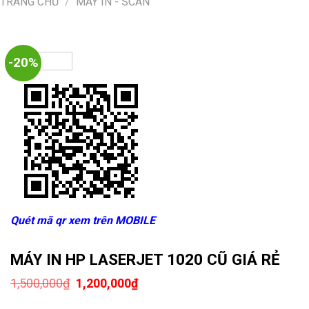
TRANG CHỦ
/
MÁY IN - SCAN
-20%
Quét mã qr xem trên MOBILE
MÁY IN HP LASERJET 1020 CŨ GIÁ RẺ
Giá
Giá
1,500,000
₫
1,200,000
₫
gốc
hiện
là:
tại