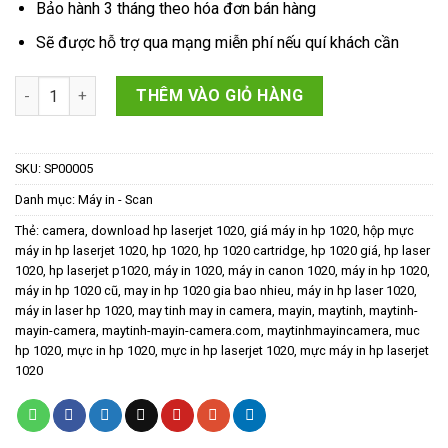
Bảo hành 3 tháng theo hóa đơn bán hàng
1,500,000₫.
là:
1,200,000₫.
Sẽ được hỗ trợ qua mạng miễn phí nếu quí khách cần
MÁY IN HP LASERJET 1020 CŨ GIÁ RẺ số lượng
THÊM VÀO GIỎ HÀNG
SKU:
SP00005
Danh mục:
Máy in - Scan
Thẻ:
camera
,
download hp laserjet 1020
,
giá máy in hp 1020
,
hộp mực
máy in hp laserjet 1020
,
hp 1020
,
hp 1020 cartridge
,
hp 1020 giá
,
hp laser
1020
,
hp laserjet p1020
,
máy in 1020
,
máy in canon 1020
,
máy in hp 1020
,
máy in hp 1020 cũ
,
may in hp 1020 gia bao nhieu
,
máy in hp laser 1020
,
máy in laser hp 1020
,
may tinh may in camera
,
mayin
,
maytinh
,
maytinh-
mayin-camera
,
maytinh-mayin-camera.com
,
maytinhmayincamera
,
muc
hp 1020
,
mực in hp 1020
,
mực in hp laserjet 1020
,
mực máy in hp laserjet
1020