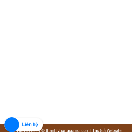
Liên hệ
Bản quyền 2019 ©
thanhlyhangcumoi.com
|
Tác Giả Website