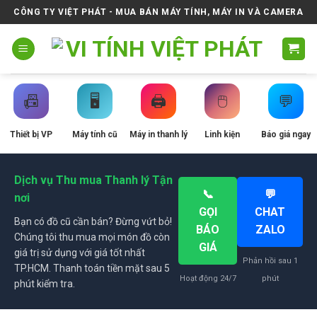
Skip
CÔNG TY VIỆT PHÁT - MUA BÁN MÁY TÍNH, MÁY IN VÀ CAMERA
to
content
📠
🖥️
🖨️
🖱️
💬
Thiết bị VP
Máy tính cũ
Máy in thanh lý
Linh kiện
Báo giá ngay
Dịch vụ Thu mua Thanh lý Tận
📞
💬
nơi
GỌI
CHAT
Bạn có đồ cũ cần bán? Đừng vứt bỏ!
BÁO
ZALO
Chúng tôi thu mua mọi món đồ còn
GIÁ
giá trị sử dụng với giá tốt nhất
Phản hồi sau 1
TP.HCM. Thanh toán tiền mặt sau 5
Hoạt động 24/7
phút
phút kiểm tra.