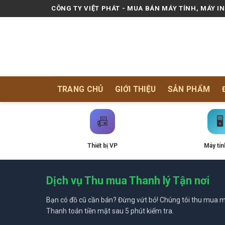
Skip
CÔNG TY VIỆT PHÁT - MUA BÁN MÁY TÍNH, MÁY I
to
content
TRANG CHỦ
GIỚI THIỆU
SẢN PHẨM
📠
🖥️
Thiết bị VP
Máy tín
Dịch vụ Thu mua Thanh lý Tận nơi
Bạn có đồ cũ cần bán? Đừng vứt bỏ! Chúng tôi thu mua mọ
Thanh toán tiền mặt sau 5 phút kiểm tra.