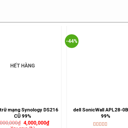
-44%
HẾT HÀNG
u trữ mạng Synology DS216
dell SonicWall APL28-0
CŨ 99%
99%
Giá
Giá
,000,000
₫
4,000,000
₫
gốc
hiện