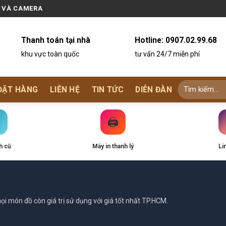
N VÀ CAMERA
Thanh toán tại nhà
Hotline:
0907.02.99.68
khu vực toàn quốc
tư vấn 24/7 miễn phí
ĐẶT HÀNG
LIÊN HỆ
TIN TỨC
DIỄN ĐÀN
🖨️
h cũ
Máy in thanh lý
Li
i món đồ còn giá trị sử dụng với giá tốt nhất TP.HCM.