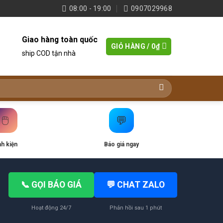
08:00 - 19:00
0907029968
Giao hàng toàn quốc
GIỎ HÀNG /
0
₫
ship COD tận nhà
🖱️
💬
nh kiện
Báo giá ngay
📞 GỌI BÁO GIÁ
💬 CHAT ZALO
Hoạt động 24/7
Phản hồi sau 1 phút