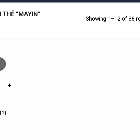
 THẺ “MAYIN”
Showing 1–12 of 38 re
+
(1)