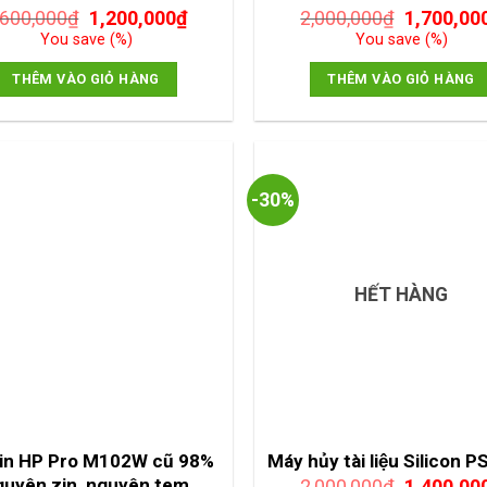
Giá
Giá
Giá
,600,000
₫
1,200,000
₫
2,000,000
₫
1,700,00
gốc
hiện
gốc
You save
(
%)
You save
(
%)
là:
tại
là:
1,600,000₫.
là:
2,000,000
THÊM VÀO GIỎ HÀNG
THÊM VÀO GIỎ HÀNG
1,200,000₫.
-30%
HẾT HÀNG
in HP Pro M102W cũ 98%
Máy hủy tài liệu Silicon
Giá
guyên zin, nguyên tem
2,000,000
₫
1,400,00