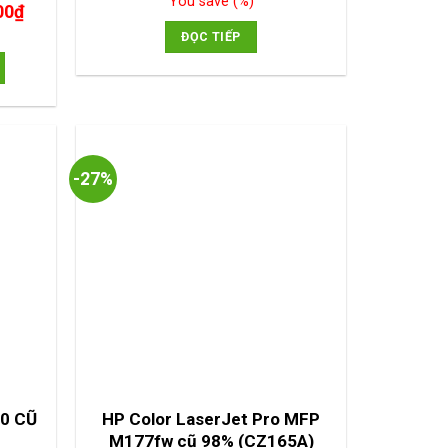
You save
(
%)
Giá
00
₫
là:
tại
hiện
700,000₫.
là:
ĐỌC TIẾP
tại
400,000₫.
0₫.
là:
10,000,000₫.
-27%
10 CŨ
HP Color LaserJet Pro MFP
M177fw cũ 98% (CZ165A)