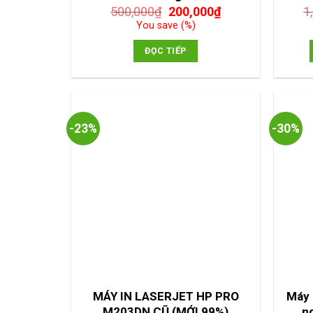
Giá
Giá
500,000
₫
200,000
₫
1
gốc
hiện
You save
(
%)
là:
tại
500,000₫.
là:
ĐỌC TIẾP
200,000₫.
-23%
-30%
MÁY IN LASERJET HP PRO
Máy 
M203DN CŨ (MỚI 99%)
n