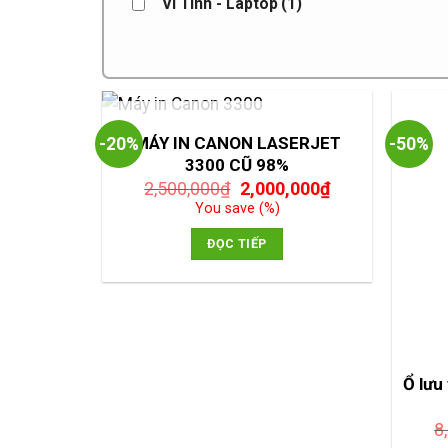
Vi Tính - Laptop
(1)
HẾT HÀNG
MÁY IN CANON LASERJET
-20%
-50%
3300 CŨ 98%
Giá
Giá
2,500,000
₫
2,000,000
₫
gốc
hiện
You save
(
%)
là:
tại
2,500,000₫.
là:
ĐỌC TIẾP
2,000,000₫.
Ổ lư
8