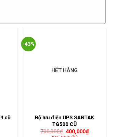
-43%
HẾT HÀNG
B4 cũ
Bộ lưu điện UPS SANTAK
TG500 CŨ
Giá
Giá
700,000
₫
400,000
₫
gốc
hiện