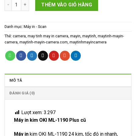
Máy in kim OKI ML-1190 Plus cũ 90% số lượng
1,600,000₫.
là:
THÊM VÀO GIỎ HÀNG
1,200,000₫.
Danh mục:
Máy in - Scan
Thẻ:
camera
,
may tinh may in camera
,
mayin
,
maytinh
,
maytinh-mayin-
camera
,
maytinh-mayin-camera.com
,
maytinhmayincamera
MÔ TẢ
ĐÁNH GIÁ (0)
Lượt xem:
3.297
Máy in kim OKI ML-1190 Plus cũ
Máy in
kim OKI ML-1190 24 kim, tốc độ in nhanh,