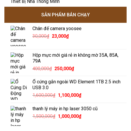
Thiết Bị Nhà Thông Minh
SẢN PHẨM BÁN CHẠY
Chân đế camera yoosee
Giá
Giá
30,000
₫
23,000
₫
gốc
hiện
là:
tại
30,000₫.
là:
Hộp mực mới giá rẻ in không mờ 35A, 85A,
23,000₫.
79A
Giá
Giá
400,000
₫
250,000
₫
gốc
hiện
là:
tại
Ổ cứng gắn ngoài WD Element 1TB 2.5 inch
400,000₫.
là:
USB 3.0
250,000₫.
Giá
Giá
1,600,000
₫
1,100,000
₫
gốc
hiện
là:
tại
thanh lý máy in hp laser 3050 cũ
1,600,000₫.
là:
Giá
Giá
1,500,000
₫
1,000,000
₫
1,100,000₫.
gốc
hiện
là:
tại