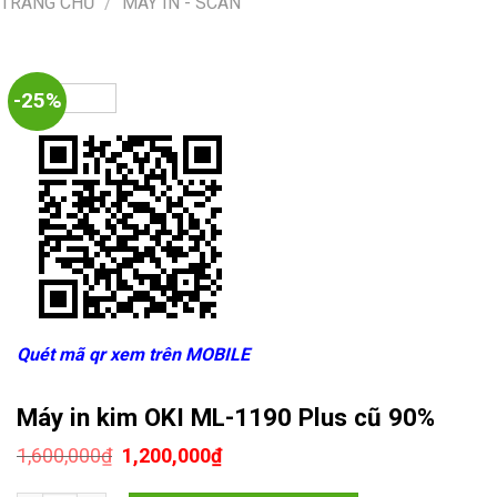
TRANG CHỦ
/
MÁY IN - SCAN
-25%
Quét mã qr xem trên MOBILE
Máy in kim OKI ML-1190 Plus cũ 90%
Giá
Giá
1,600,000
₫
1,200,000
₫
gốc
hiện
là:
tại