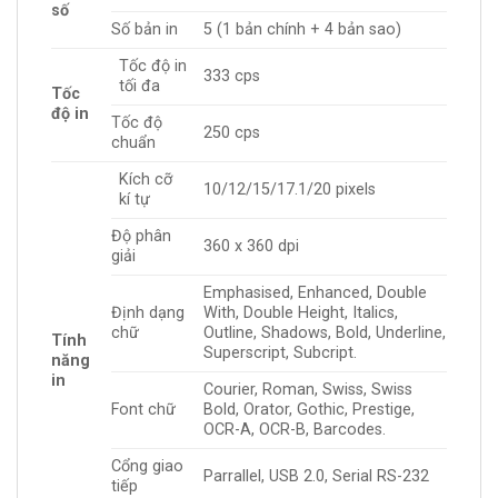
số
Số bản in
5 (1 bản chính + 4 bản sao)
Tốc độ in
333 cps
tối đa
Tốc
độ in
Tốc độ
250 cps
chuẩn
Kích cỡ
10/12/15/17.1/20 pixels
kí tự
Độ phân
360 x 360 dpi
giải
Emphasised, Enhanced, Double
Định dạng
With, Double Height, Italics,
chữ
Outline, Shadows, Bold, Underline,
Tính
Superscript, Subcript.
năng
in
Courier, Roman, Swiss, Swiss
Font chữ
Bold, Orator, Gothic, Prestige,
OCR-A, OCR-B, Barcodes.
Cổng giao
Parrallel, USB 2.0, Serial RS-232
tiếp