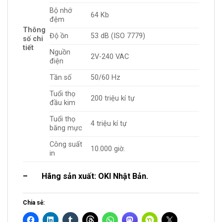
Bộ nhớ
64 Kb
đệm
Thông
Độ ồn
53 dB (ISO 7779)
số chi
tiết
Nguồn
2V-240 VAC
điện
Tần số
50/60 Hz
Tuổi thọ
200 triệu kí tự
đầu kim
Tuổi thọ
4 triệu kí tự
băng mực
Công suất
10.000 giờ.
in
– Hãng sản xuất: OKI Nhật Bản.
Chia sẻ: