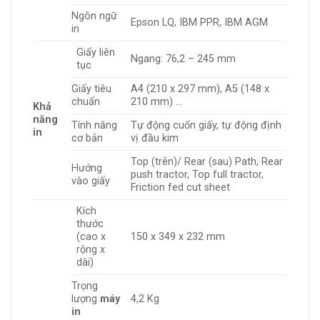
Ngôn ngữ
Epson LQ, IBM PPR, IBM AGM
in
Giấy liên
Ngang: 76,2 – 245 mm
tục
Giấy tiêu
A4 (210 x 297 mm), A5 (148 x
chuẩn
210 mm) …
Khả
năng
Tính năng
Tự động cuốn giấy, tự động định
in
cơ bản
vị đầu kim
Top (trên)/ Rear (sau) Path, Rear
Hướng
push tractor, Top full tractor,
vào giấy
Friction fed cut sheet
Kích
thước
(cao x
150 x 349 x 232 mm
rộng x
dài)
Trọng
lượng
máy
4,2 Kg
in