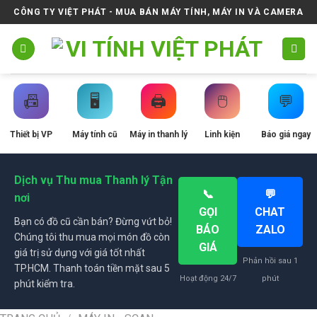
Skip
CÔNG TY VIỆT PHÁT - MUA BÁN MÁY TÍNH, MÁY IN VÀ CAMERA
to
content
📠
🖥️
🖨️
🖱️
💬
Thiết bị VP
Máy tính cũ
Máy in thanh lý
Linh kiện
Báo giá ngay
Dịch vụ Thu mua Thanh lý Tận
📞
💬
nơi
GỌI
CHAT
Bạn có đồ cũ cần bán? Đừng vứt bỏ!
BÁO
ZALO
Chúng tôi thu mua mọi món đồ còn
GIÁ
giá trị sử dụng với giá tốt nhất
Phản hồi sau 1
TP.HCM. Thanh toán tiền mặt sau 5
Hoạt động 24/7
phút
phút kiểm tra.