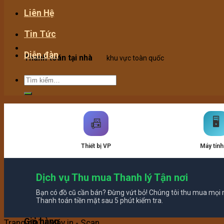
Liên Hệ
Tin Tức
Diễn đàn
Thanh toán tại nhà
khu vực toàn quốc
Hotline:
0907.02.99.68
tư vấn 24/7 miễn phí
🖥️
📠
Thiết bị VP
Máy tính
Dịch vụ Thu mua Thanh lý Tận nơi
Giao hàng toàn quốc
ship COD tận nhà
Bạn có đồ cũ cần bán? Đừng vứt bỏ! Chúng tôi thu mua mọi m
Giỏ hàng /
0
₫
Thanh toán tiền mặt sau 5 phút kiểm tra.
Giỏ hàng
Trang chủ
/
Máy in - Scan