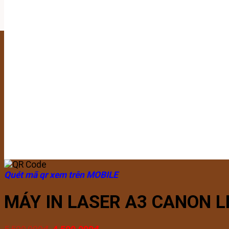
Quét mã qr xem trên MOBILE
MÁY IN LASER A3 CANON L
Giá
Giá