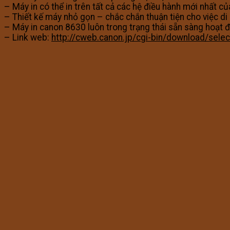
– Máy in có thể in trên tất cả các hệ điều hành mới nhất 
– Thiết kế máy nhỏ gọn – chắc chắn thuận tiện cho việc di
– Máy in canon 8630 luôn trong trạng thái sẵn sàng hoạt độ
– Link web:
http://cweb.canon.jp/cgi-bin/download/sele