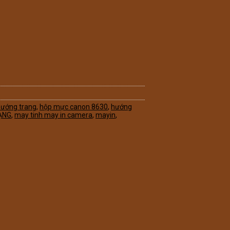
hướng trang
,
hộp mực canon 8630
,
hướng
ẠNG
,
may tinh may in camera
,
mayin
,