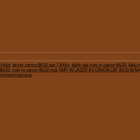
 64bit
,
driver canon 8630 win 7 64bit
,
đánh giá máy in canon 8630
,
Điều 
 8630
,
máy in canon 8630 mới
,
MÁY IN LASER A3 CANON LBP 8630 IN M
nhmayincamera