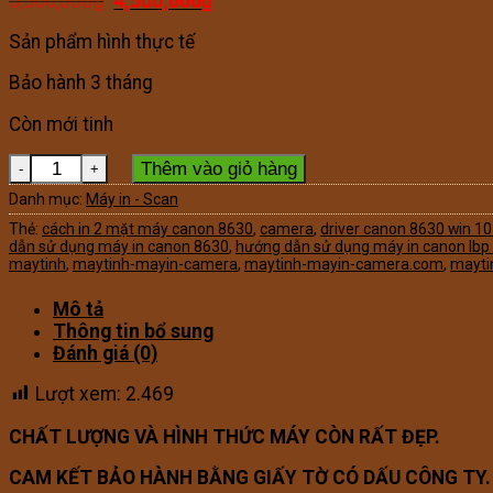
5,500,000
₫
4,500,000
₫
gốc
hiện
là:
tại
Sản phẩm hình thực tế
5,500,000₫.
là:
4,500,000₫.
Bảo hành 3 tháng
Còn mới tinh
MÁY IN LASER A3 CANON LBP 8630 IN MẠNG số lượng
Thêm vào giỏ hàng
Danh mục:
Máy in - Scan
Thẻ:
cách in 2 mặt máy canon 8630
,
camera
,
driver canon 8630 win 10
dẫn sử dụng máy in canon 8630
,
hướng dẫn sử dụng máy in canon lbp
maytinh
,
maytinh-mayin-camera
,
maytinh-mayin-camera.com
,
mayti
Mô tả
Thông tin bổ sung
Đánh giá (0)
Lượt xem:
2.469
CHẤT LƯỢNG VÀ HÌNH THỨC MÁY CÒN RẤT ĐẸP.
CAM KẾT BẢO HÀNH BẰNG GIẤY TỜ CÓ DẤU CÔNG TY.