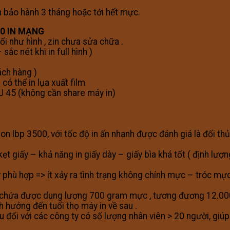
 bảo hành 3 tháng hoặc tới hết mực.
30 IN MẠNG
i như hình , zin chưa sửa chữa .
ắc nét khi in full hình )
ách hàng )
ó thể in lụa xuất film
J 45 (không cần share máy in)
n lbp 3500, với tốc độ in ấn nhanh được đánh giá là đối th
ẹt giấy – khả năng in giấy dày – giấy bìa khá tốt ( định lượ
y phù hợp => ít xảy ra tình trạng không chính mực – tróc m
 chứa được dung lượng 700 gram mực , tương đương 12.000 t
 hưởng đến tuổi thọ máy in về sau .
u đối với các công ty có số lượng nhân viên > 20 người, giúp