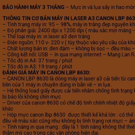
BẢO HÀNH MÁY 3 THÁNG
– Mực in và lụa sấy in hao mòn
THÔNG TIN CƠ BẢN MÁY IN LASER A3 CANON LBP 86
– Tình trạng máy in: 95 – 98%, máy in trắng đẹp nguyên khố
– Độ phân giải: 2400 dpi x 1200 dpi ( màu sắc mịn màng – s
– Thể loại máy in: in laser a3 đen trắng
– Điện nguồn: 110 v- 220 v ( tùy thuộc vào yêu cầu của kh
– Chất lượng bản in: đen đậm – không bị sọc – đều màu – c
– Cổng kết nối: USB – In qua mạng internet – Mạng Lan R
– Tốc độ in A4: 37 trang / phút
– Tốc độ in A3: 19 trang / phút
ĐÁNH GIÁ MÁY IN CANON LBP 8630:
– CANON LBP 8630 là dòng máy in laser a3 cải tiến từ cano
bền của 1 máy in chuyên dùng in bãn vẽ – in lụa .
– Hệ thống load giấy được cải tiến nhằm chống tình trạng k
bị báo lỗi không chín mực
– Driver của canon 8630 có chế độ tinh chỉnh nhiệt độ giấ
khác
– Hộp mực canon lbp 8630 được thiết kế khá lớn : có thể
đều về màu sắc cũng như không bị tình trạng rơi mực – ảnh
– Tính năng in qua mạng : đây là 1 tính năng không thể thiế
thẫm mỹ cao trong các văn phòng hiện đại.