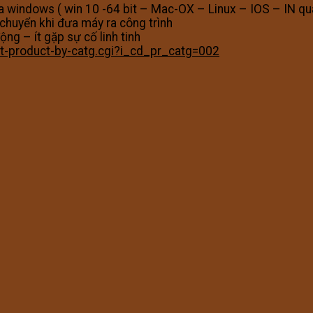
của windows ( win 10 -64 bit – Mac-OX – Linux – IOS – IN qu
 chuyển khi đưa máy ra công trình
ng – ít gặp sự cố linh tinh
ct-product-by-catg.cgi?i_cd_pr_catg=002