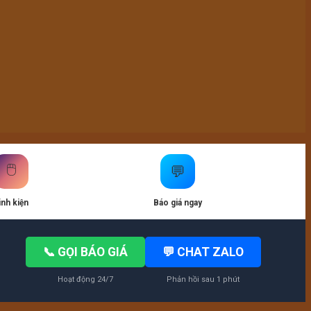
🖱️
💬
inh kiện
Báo giá ngay
📞 GỌI BÁO GIÁ
💬 CHAT ZALO
Hoạt động 24/7
Phản hồi sau 1 phút