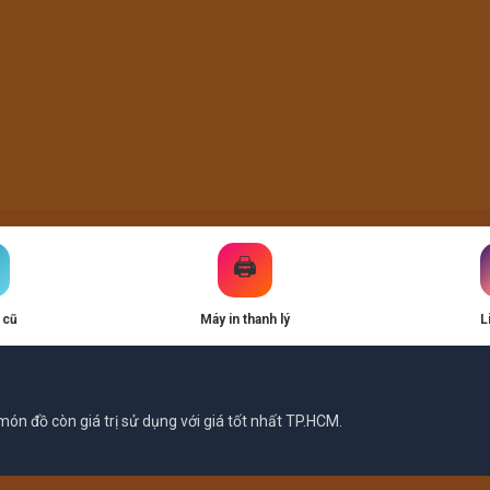
🖨️
 cũ
Máy in thanh lý
L
ón đồ còn giá trị sử dụng với giá tốt nhất TP.HCM.