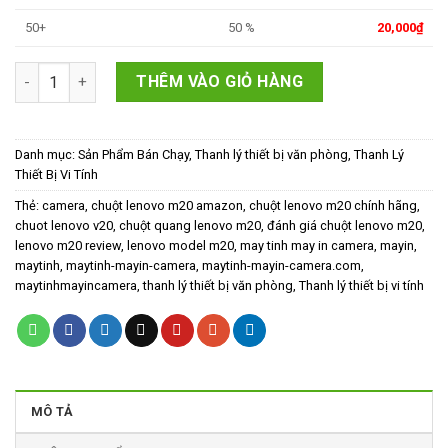
50+
50 %
20,000
₫
Chuột vi tính Lenovo M20 giá 20k số lượng
THÊM VÀO GIỎ HÀNG
Danh mục:
Sản Phẩm Bán Chạy
,
Thanh lý thiết bị văn phòng
,
Thanh Lý
Thiết Bị Vi Tính
Thẻ:
camera
,
chuột lenovo m20 amazon
,
chuột lenovo m20 chính hãng
,
chuot lenovo v20
,
chuột quang lenovo m20
,
đánh giá chuột lenovo m20
,
lenovo m20 review
,
lenovo model m20
,
may tinh may in camera
,
mayin
,
maytinh
,
maytinh-mayin-camera
,
maytinh-mayin-camera.com
,
maytinhmayincamera
,
thanh lý thiết bị văn phòng
,
Thanh lý thiết bị vi tính
MÔ TẢ