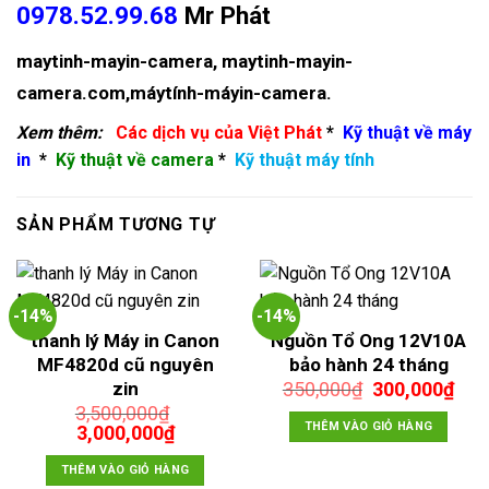
0978.52.99.68
Mr Phát
maytinh-mayin-camera
,
maytinh-mayin-
camera.com
,
máytính-máyin-camera
.
Xem thêm:
Các dịch vụ của Việt Phát
*
Kỹ thuật về máy
in
*
Kỹ thuật về camera
*
Kỹ thuật máy tính
SẢN PHẨM TƯƠNG TỰ
-14%
-14%
thanh lý Máy in Canon
Nguồn Tổ Ong 12V10A
MF4820d cũ nguyên
bảo hành 24 tháng
Giá
Giá
zin
350,000
₫
300,000
₫
gốc
hiệ
3,500,000
₫
là:
tại
THÊM VÀO GIỎ HÀNG
Giá
Giá
3,000,000
₫
350,000₫.
là:
gốc
hiện
300
là:
tại
THÊM VÀO GIỎ HÀNG