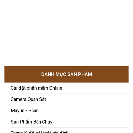
3,500,000₫.
là:
3,000,000₫.
DANH MỤC SẢN PHẨM
Cài đặt phần mềm Online
Camera Quan Sát
Máy in - Scan
Sản Phẩm Bán Chạy