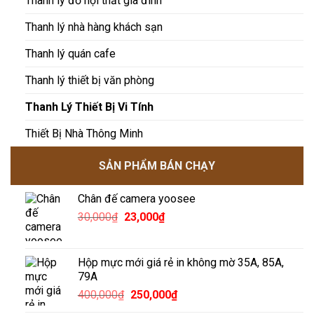
Thanh lý đồ nội thất gia đình
Thanh lý nhà hàng khách sạn
Thanh lý quán cafe
Thanh lý thiết bị văn phòng
Thanh Lý Thiết Bị Vi Tính
Thiết Bị Nhà Thông Minh
SẢN PHẨM BÁN CHẠY
Chân đế camera yoosee
Giá
Giá
30,000
₫
23,000
₫
gốc
hiện
là:
tại
30,000₫.
là:
Hộp mực mới giá rẻ in không mờ 35A, 85A,
23,000₫.
79A
Giá
Giá
400,000
₫
250,000
₫
gốc
hiện