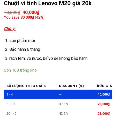
Chuột vi tính Lenovo M20 giá 20k
70,000
₫
40,000
₫
You save
30,000
₫
(
42
%)
Chú ý:
sản phẩm mới
Bảo hành 6 tháng
rách tem, vô nước, bể vỡ sẽ không bảo hành.
Còn 100 trong kho
SỐ LƯỢNG THEO GIÁ SỈ
DISCOUNT (%)
ĐƠN GIÁ
1 - 4
—
40,000
₫
5 - 19
37.5 %
25,000
₫
20 - 49
42.5 %
23,000
₫