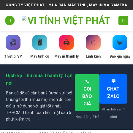
Skip
CÔNG TY VIỆT PHÁT - MUA BÁN MÁY TÍNH, MÁY IN VÀ CAMERA
to
content
📠
🖥️
🖨️
🖱️
💬
Thiết bị VP
Máy tính cũ
Máy in thanh lý
Linh kiện
Báo giá ngay
Dịch vụ Thu mua Thanh lý Tận
📞
💬
nơi
GỌI
CHAT
Bạn có đồ cũ cần bán? Đừng vứt bỏ!
BÁO
ZALO
Chúng tôi thu mua mọi món đồ còn
GIÁ
giá trị sử dụng với giá tốt nhất
Phản hồi sau 1
TP.HCM. Thanh toán tiền mặt sau 5
Hoạt động 24/7
phút
phút kiểm tra.