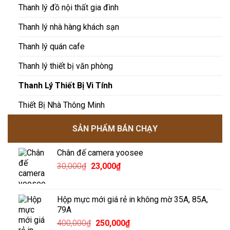
Thanh lý đồ nội thất gia đình
Thanh lý nhà hàng khách sạn
Thanh lý quán cafe
Thanh lý thiết bị văn phòng
Thanh Lý Thiết Bị Vi Tính
Thiết Bị Nhà Thông Minh
SẢN PHẨM BÁN CHẠY
Chân đế camera yoosee
Giá
Giá
30,000
₫
23,000
₫
gốc
hiện
là:
tại
30,000₫.
là:
Hộp mực mới giá rẻ in không mờ 35A, 85A,
23,000₫.
79A
Giá
Giá
400,000
₫
250,000
₫