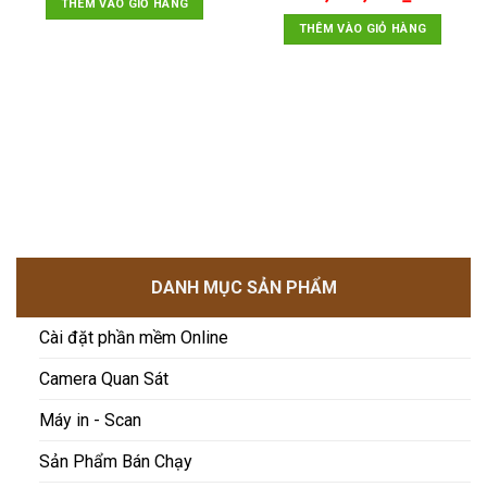
là:
tại
THÊM VÀO GIỎ HÀNG
sao
gốc
hiện
800,000₫.
là:
là:
tại
THÊM VÀO GIỎ HÀNG
650,000₫.
00₫.
1,500,000₫.
là:
1,300,00
DANH MỤC SẢN PHẨM
Cài đặt phần mềm Online
Camera Quan Sát
Máy in - Scan
Sản Phẩm Bán Chạy