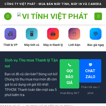
Skip
CÔNG TY VIỆT PHÁT - MUA BÁN MÁY TÍNH, MÁY IN VÀ CAMERA
to
content
📠
🖥️
🖨️
🖱️
💬
Thiết bị VP
Máy tính cũ
Máy in thanh lý
Linh kiện
Báo giá ngay
Dịch vụ Thu mua Thanh lý Tận
📞
💬
nơi
GỌI
CHAT
Bạn có đồ cũ cần bán? Đừng vứt bỏ!
BÁO
ZALO
Chúng tôi thu mua mọi món đồ còn
GIÁ
giá trị sử dụng với giá tốt nhất
Phản hồi sau 1
TP.HCM. Thanh toán tiền mặt sau 5
Hoạt động 24/7
phút
phút kiểm tra.