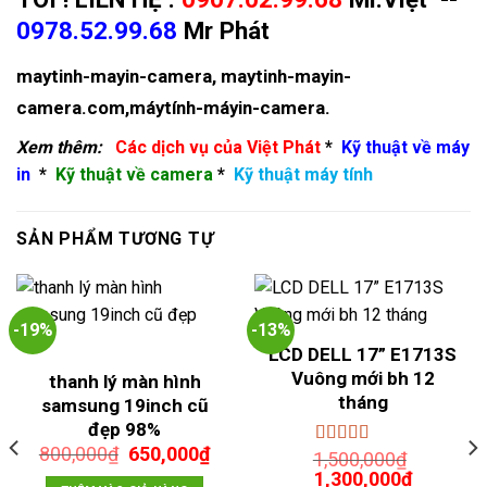
0978.52.99.68
Mr Phát
maytinh-mayin-camera
,
maytinh-mayin-
camera.com
,
máytính-máyin-camera
.
Xem thêm:
Các dịch vụ của Việt Phát
*
Kỹ thuật về máy
in
*
Kỹ thuật về camera
*
Kỹ thuật máy tính
SẢN PHẨM TƯƠNG TỰ
-19%
-13%
LCD DELL 17” E1713S
Vuông mới bh 12
thanh lý màn hình
tháng
samsung 19inch cũ
đẹp 98%
Giá
Giá
800,000
₫
650,000
₫
1,500,000
₫
Được xếp
gốc
hiện
Giá
hạng
5.00
5
Giá
1,300,000
₫