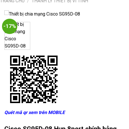
TRANG CHỦ
/
THANH LÝ THIẾT BỊ VI TÍNH
-17%
Quét mã qr xem trên MOBILE
Cisco SG95D-08 Hup 8port chính hảng