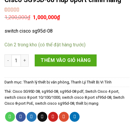
Giá
Giá
1,200,000
₫
1,000,000
₫
5.00
2
trên 5
dựa trên
gốc
hiện
đánh giá
là:
tại
switch cisco sg95d-08
1,200,000₫.
là:
1,000,000₫.
Còn 2 trong kho (có thể đặt hàng trước)
Cisco SG95D-08 Hup 8port chính hảng số lượng
THÊM VÀO GIỎ HÀNG
Danh mục:
Thanh lý thiết bị văn phòng
,
Thanh Lý Thiết Bị Vi Tính
Thẻ:
Cisco SG95D 08
,
sg95d-08
,
sg95d-08 pdf
,
Switch Cisco 4 port
,
switch cisco 8 port 10/100/1000
,
switch cisco 8 port sf95d-08
,
Switch
Cisco 8-port PoE
,
switch cisco sg95d-08
,
thiết bị mạng