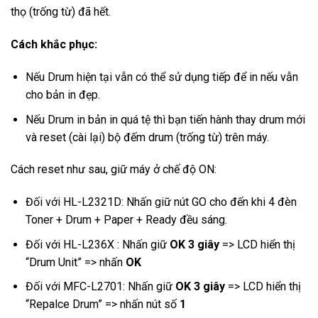
thọ (trống từ) đã hết.
Cách khắc phục:
Nếu Drum hiện tại vẫn có thể sử dụng tiếp để in nếu vẫn
cho bản in đẹp.
Nếu Drum in bản in quá tệ thì bạn tiến hành thay drum mới
và reset (cài lại) bộ đếm drum (trống từ) trên máy.
Cách reset như sau, giữ máy ở chế độ ON:
Đối với HL-L2321D: Nhấn giữ nút GO cho đến khi 4 đèn
Toner + Drum + Paper + Ready đều sáng.
Đối với HL-L236X : Nhấn giữ
OK 3 giây
=> LCD hiển thị
“Drum Unit” => nhấn
OK
Đối với MFC-L2701: Nhấn giữ
OK 3 giây
=> LCD hiển thị
“Repalce Drum” => nhấn nút số
1