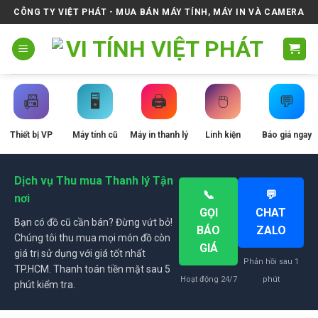
Skip
CÔNG TY VIỆT PHÁT - MUA BÁN MÁY TÍNH, MÁY IN VÀ CAMERA
to
content
📠
🖥️
🖨️
🖱️
💬
Thiết bị VP
Máy tính cũ
Máy in thanh lý
Linh kiện
Báo giá ngay
Dịch vụ Thu mua Thanh lý Tận
📞
💬
nơi
GỌI
CHAT
Bạn có đồ cũ cần bán? Đừng vứt bỏ!
BÁO
ZALO
Chúng tôi thu mua mọi món đồ còn
GIÁ
giá trị sử dụng với giá tốt nhất
Phản hồi sau 1
TP.HCM. Thanh toán tiền mặt sau 5
Hoạt động 24/7
phút
phút kiểm tra.