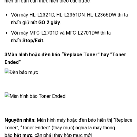
hiện thì bạn cần thực hiện theo các bước:
Với máy HL-L2321D, HL-L2361DN, HL-L2366DW thì ta
nhấn giữ nút
GO
2 giây
.
Với máy MFC-L2701D và MFC-L2701DW thì ta
nhấn
Stop/Exit.
3
Màn hình hoặc đèn báo “Replace Toner” hay “Toner
Ended”
Nguyên nhân:
Màn hình máy hoặc đèn báo hiển thị “Replace
Toner”, “Toner Ended” (thay mực) nghĩa là máy thông
báo
hết mực
, cần phải thay hộp mực mới.