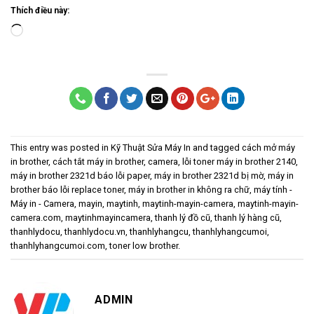
Thích điều này:
Loading…
This entry was posted in
Kỹ Thuật Sửa Máy In
and tagged
cách mở máy
in brother
,
cách tắt máy in brother
,
camera
,
lỗi toner máy in brother 2140
,
máy in brother 2321d báo lỗi paper
,
máy in brother 2321d bị mờ
,
máy in
brother báo lỗi replace toner
,
máy in brother in không ra chữ
,
máy tính -
Máy in - Camera
,
mayin
,
maytinh
,
maytinh-mayin-camera
,
maytinh-mayin-
camera.com
,
maytinhmayincamera
,
thanh lý đồ cũ
,
thanh lý hàng cũ
,
thanhlydocu
,
thanhlydocu.vn
,
thanhlyhangcu
,
thanhlyhangcumoi
,
thanhlyhangcumoi.com
,
toner low brother
.
ADMIN