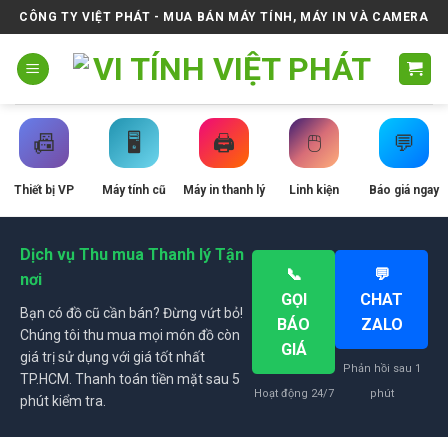
Skip
CÔNG TY VIỆT PHÁT - MUA BÁN MÁY TÍNH, MÁY IN VÀ CAMERA
to
content
📠
🖥️
🖨️
🖱️
💬
Thiết bị VP
Máy tính cũ
Máy in thanh lý
Linh kiện
Báo giá ngay
Dịch vụ Thu mua Thanh lý Tận
📞
💬
nơi
GỌI
CHAT
Bạn có đồ cũ cần bán? Đừng vứt bỏ!
BÁO
ZALO
Chúng tôi thu mua mọi món đồ còn
GIÁ
giá trị sử dụng với giá tốt nhất
Phản hồi sau 1
TP.HCM. Thanh toán tiền mặt sau 5
Hoạt động 24/7
phút
phút kiểm tra.