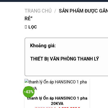
TRANG CHỦ
/
SẢN PHẨM ĐƯỢC GẮN 
RẺ”
LỌC
Khoảng giá:
THIẾT BỊ VĂN PHÒNG THANH LÝ
-43%
thanh lý Ổn áp HANSINCO 1 pha
20KVA