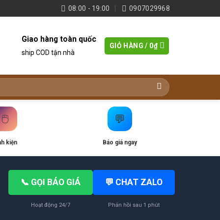
08:00 - 19:00
0907029968
Giao hàng toàn quốc
GIỎ HÀNG /
0
₫
ship COD tận nhà
🖱️
💬
nh kiện
Báo giá ngay
📞 GỌI BÁO GIÁ
💬 CHAT ZALO
Hoạt động 24/7
Phản hồi sau 1 phút