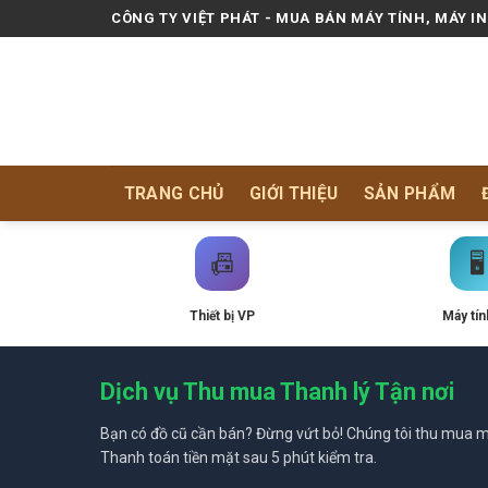
Skip
CÔNG TY VIỆT PHÁT - MUA BÁN MÁY TÍNH, MÁY I
to
content
TRANG CHỦ
GIỚI THIỆU
SẢN PHẨM
📠
🖥️
Thiết bị VP
Máy tín
Dịch vụ Thu mua Thanh lý Tận nơi
Bạn có đồ cũ cần bán? Đừng vứt bỏ! Chúng tôi thu mua mọ
Thanh toán tiền mặt sau 5 phút kiểm tra.