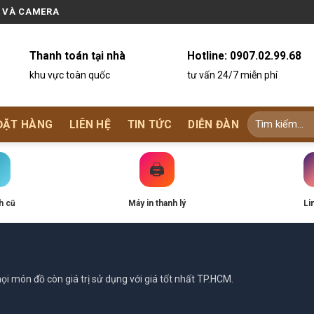
N VÀ CAMERA
Thanh toán tại nhà
Hotline:
0907.02.99.68
khu vực toàn quốc
tư vấn 24/7 miễn phí
ĐẶT HÀNG
LIÊN HỆ
TIN TỨC
DIỄN ĐÀN
🖨️
h cũ
Máy in thanh lý
Li
i món đồ còn giá trị sử dụng với giá tốt nhất TP.HCM.