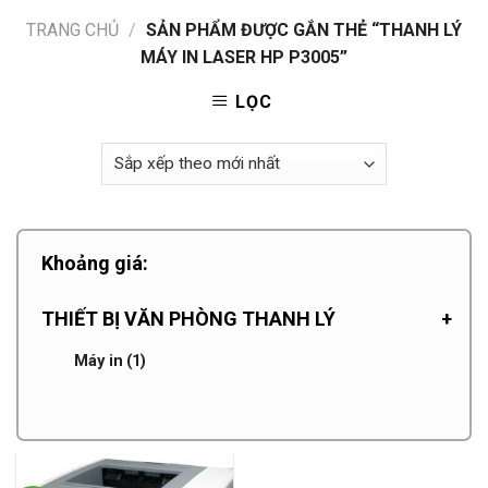
TRANG CHỦ
/
SẢN PHẨM ĐƯỢC GẮN THẺ “THANH LÝ
MÁY IN LASER HP P3005”
LỌC
Khoảng giá:
THIẾT BỊ VĂN PHÒNG THANH LÝ
+
Máy in
(1)