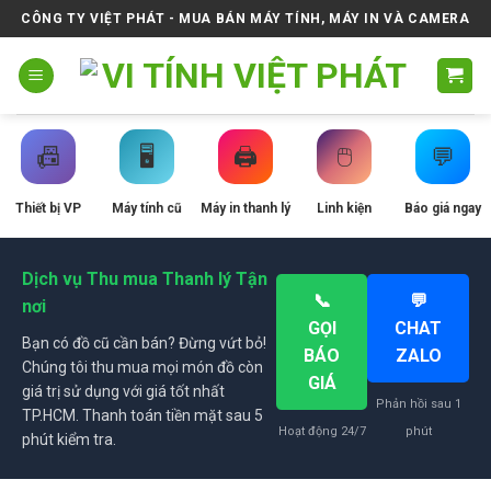
Skip
CÔNG TY VIỆT PHÁT - MUA BÁN MÁY TÍNH, MÁY IN VÀ CAMERA
to
content
📠
🖥️
🖨️
🖱️
💬
Thiết bị VP
Máy tính cũ
Máy in thanh lý
Linh kiện
Báo giá ngay
Dịch vụ Thu mua Thanh lý Tận
📞
💬
nơi
GỌI
CHAT
Bạn có đồ cũ cần bán? Đừng vứt bỏ!
BÁO
ZALO
Chúng tôi thu mua mọi món đồ còn
GIÁ
giá trị sử dụng với giá tốt nhất
Phản hồi sau 1
TP.HCM. Thanh toán tiền mặt sau 5
Hoạt động 24/7
phút
phút kiểm tra.