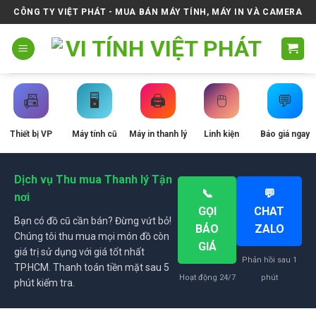
Skip
CÔNG TY VIỆT PHÁT - MUA BÁN MÁY TÍNH, MÁY IN VÀ CAMERA
to
content
📠
🖥️
🖨️
🖱️
💬
Thiết bị VP
Máy tính cũ
Máy in thanh lý
Linh kiện
Báo giá ngay
Dịch vụ Thu mua Thanh lý Tận
📞
💬
nơi
GỌI
CHAT
Bạn có đồ cũ cần bán? Đừng vứt bỏ!
BÁO
ZALO
Chúng tôi thu mua mọi món đồ còn
GIÁ
giá trị sử dụng với giá tốt nhất
Phản hồi sau 1
TP.HCM. Thanh toán tiền mặt sau 5
Hoạt động 24/7
phút
phút kiểm tra.