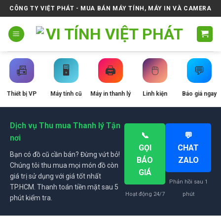
Skip
CÔNG TY VIỆT PHÁT - MUA BÁN MÁY TÍNH, MÁY IN VÀ CAMERA
to
content
📠
🖥️
🖨️
🖱️
💬
Thiết bị VP
Máy tính cũ
Máy in thanh lý
Linh kiện
Báo giá ngay
Dịch vụ Thu mua Thanh lý Tận
📞
💬
nơi
GỌI
CHAT
Bạn có đồ cũ cần bán? Đừng vứt bỏ!
BÁO
ZALO
Chúng tôi thu mua mọi món đồ còn
GIÁ
giá trị sử dụng với giá tốt nhất
Phản hồi sau 1
TP.HCM. Thanh toán tiền mặt sau 5
Hoạt động 24/7
phút
phút kiểm tra.