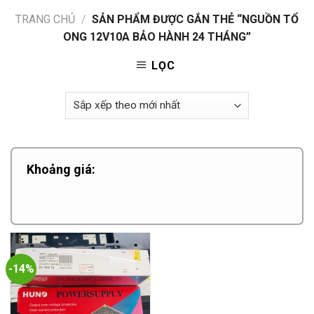
TRANG CHỦ
/
SẢN PHẨM ĐƯỢC GẮN THẺ “NGUỒN TỔ
ONG 12V10A BẢO HÀNH 24 THÁNG”
LỌC
Khoảng giá:
-14%