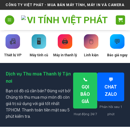
Skip
CÔNG TY VIỆT PHÁT - MUA BÁN MÁY TÍNH, MÁY IN VÀ CAMERA
to
content
📠
🖥️
🖨️
🖱️
💬
Thiết bị VP
Máy tính cũ
Máy in thanh lý
Linh kiện
Báo giá ngay
Dịch vụ Thu mua Thanh lý Tận
📞
💬
nơi
GỌI
CHAT
Bạn có đồ cũ cần bán? Đừng vứt bỏ!
BÁO
ZALO
Chúng tôi thu mua mọi món đồ còn
GIÁ
giá trị sử dụng với giá tốt nhất
Phản hồi sau 1
TP.HCM. Thanh toán tiền mặt sau 5
Hoạt động 24/7
phút
phút kiểm tra.