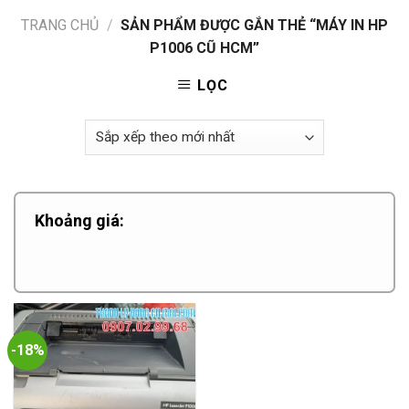
TRANG CHỦ
/
SẢN PHẨM ĐƯỢC GẮN THẺ “MÁY IN HP
P1006 CŨ HCM”
LỌC
Khoảng giá:
-18%