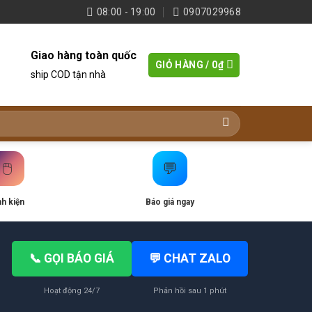
08:00 - 19:00
0907029968
Giao hàng toàn quốc
GIỎ HÀNG /
0
₫
ship COD tận nhà
🖱️
💬
nh kiện
Báo giá ngay
📞 GỌI BÁO GIÁ
💬 CHAT ZALO
Hoạt động 24/7
Phản hồi sau 1 phút