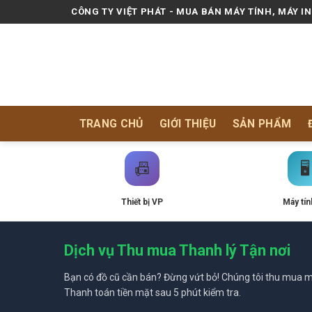
Skip
CÔNG TY VIỆT PHÁT - MUA BÁN MÁY TÍNH, MÁY I
to
content
TRANG CHỦ
GIỚI THIỆU
SẢN PHẨM
📠
🖥️
Thiết bị VP
Máy tín
Dịch vụ Thu mua Thanh lý Tận nơi
Bạn có đồ cũ cần bán? Đừng vứt bỏ! Chúng tôi thu mua mọ
Thanh toán tiền mặt sau 5 phút kiểm tra.