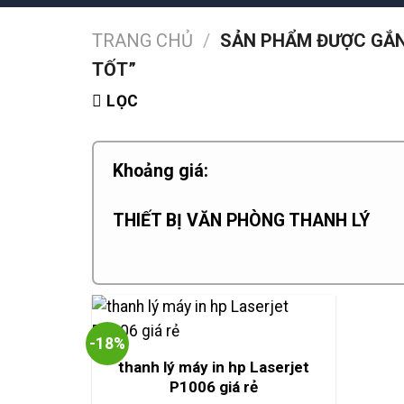
TRANG CHỦ
/
SẢN PHẨM ĐƯỢC GẮN 
TỐT”
LỌC
Khoảng giá:
THIẾT BỊ VĂN PHÒNG THANH LÝ
-18%
thanh lý máy in hp Laserjet
P1006 giá rẻ