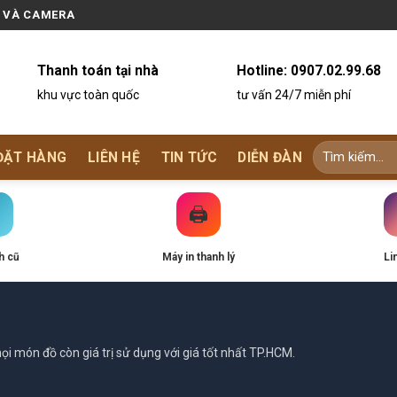
N VÀ CAMERA
Thanh toán tại nhà
Hotline:
0907.02.99.68
khu vực toàn quốc
tư vấn 24/7 miễn phí
ĐẶT HÀNG
LIÊN HỆ
TIN TỨC
DIỄN ĐÀN
🖨️
h cũ
Máy in thanh lý
Li
i món đồ còn giá trị sử dụng với giá tốt nhất TP.HCM.