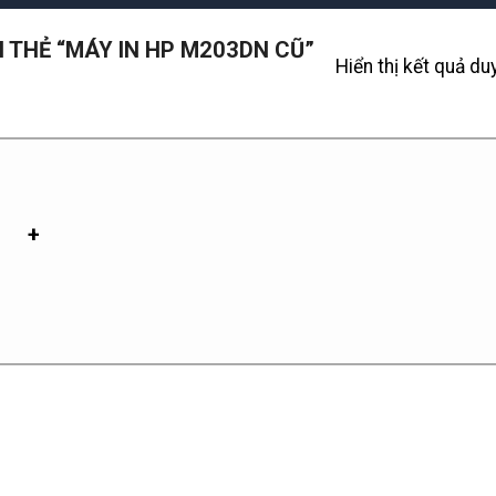
THẺ “MÁY IN HP M203DN CŨ”
Hiển thị kết quả du
+