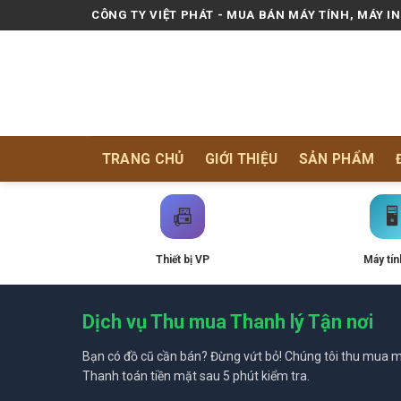
Skip
CÔNG TY VIỆT PHÁT - MUA BÁN MÁY TÍNH, MÁY I
to
content
TRANG CHỦ
GIỚI THIỆU
SẢN PHẨM
📠
🖥️
Thiết bị VP
Máy tín
Dịch vụ Thu mua Thanh lý Tận nơi
Bạn có đồ cũ cần bán? Đừng vứt bỏ! Chúng tôi thu mua mọ
Thanh toán tiền mặt sau 5 phút kiểm tra.