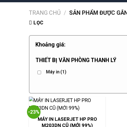
TRANG CHỦ
/
SẢN PHẨM ĐƯỢC GẮN 
LỌC
Khoảng giá:
THIẾT BỊ VĂN PHÒNG THANH LÝ
Máy in
(1)
-23%
MÁY IN LASERJET HP PRO
M203DN CŨ (MỚI 99%)