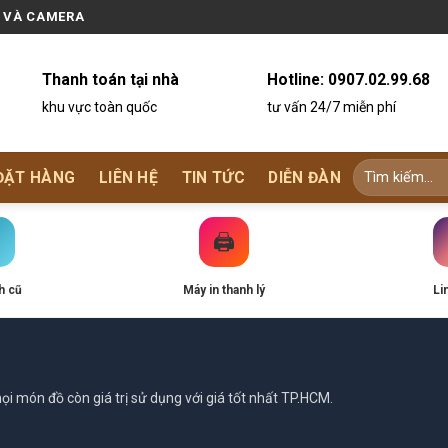
N VÀ CAMERA
Thanh toán tại nhà
Hotline:
0907.02.99.68
khu vực toàn quốc
tư vấn 24/7 miễn phí
ĐẶT HÀNG
LIÊN HỆ
TIN TỨC
DIỄN ĐÀN
🖨️
h cũ
Máy in thanh lý
Li
i món đồ còn giá trị sử dụng với giá tốt nhất TP.HCM.