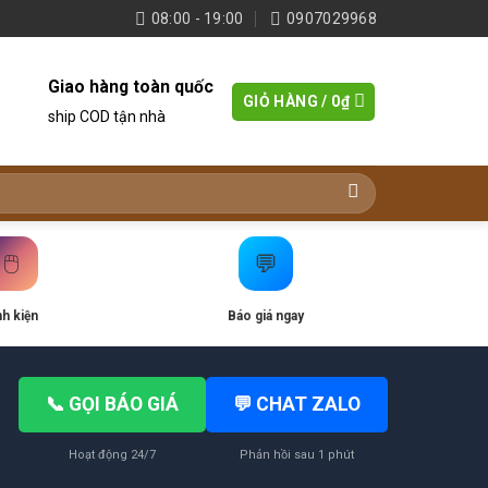
08:00 - 19:00
0907029968
Giao hàng toàn quốc
GIỎ HÀNG /
0
₫
ship COD tận nhà
🖱️
💬
nh kiện
Báo giá ngay
📞 GỌI BÁO GIÁ
💬 CHAT ZALO
Hoạt động 24/7
Phản hồi sau 1 phút