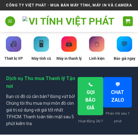
Skip
CÔNG TY VIỆT PHÁT - MUA BÁN MÁY TÍNH, MÁY IN VÀ CAMERA
to
content
📠
🖥️
🖨️
🖱️
💬
Thiết bị VP
Máy tính cũ
Máy in thanh lý
Linh kiện
Báo giá ngay
Dịch vụ Thu mua Thanh lý Tận
📞
💬
nơi
GỌI
CHAT
Bạn có đồ cũ cần bán? Đừng vứt bỏ!
BÁO
ZALO
Chúng tôi thu mua mọi món đồ còn
GIÁ
giá trị sử dụng với giá tốt nhất
Phản hồi sau 1
TP.HCM. Thanh toán tiền mặt sau 5
Hoạt động 24/7
phút
phút kiểm tra.