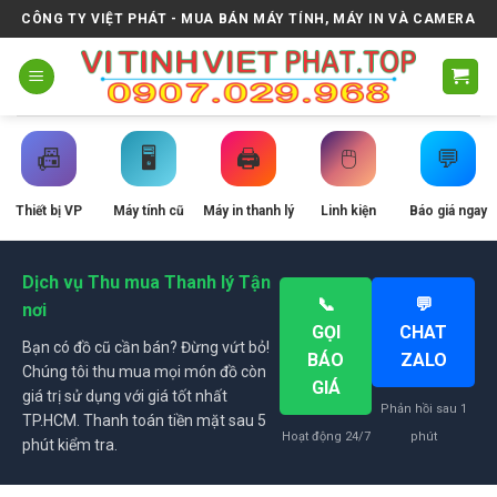
Skip
CÔNG TY VIỆT PHÁT - MUA BÁN MÁY TÍNH, MÁY IN VÀ CAMERA
to
content
📠
🖥️
🖨️
🖱️
💬
Thiết bị VP
Máy tính cũ
Máy in thanh lý
Linh kiện
Báo giá ngay
Dịch vụ Thu mua Thanh lý Tận
📞
💬
nơi
GỌI
CHAT
Bạn có đồ cũ cần bán? Đừng vứt bỏ!
BÁO
ZALO
Chúng tôi thu mua mọi món đồ còn
GIÁ
giá trị sử dụng với giá tốt nhất
Phản hồi sau 1
TP.HCM. Thanh toán tiền mặt sau 5
Hoạt động 24/7
phút
phút kiểm tra.