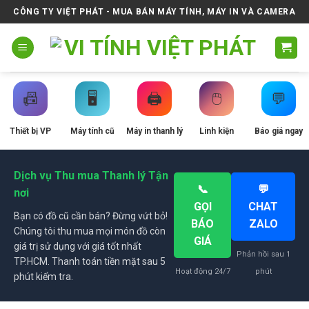
Skip
CÔNG TY VIỆT PHÁT - MUA BÁN MÁY TÍNH, MÁY IN VÀ CAMERA
to
content
📠
🖥️
🖨️
🖱️
💬
Thiết bị VP
Máy tính cũ
Máy in thanh lý
Linh kiện
Báo giá ngay
Dịch vụ Thu mua Thanh lý Tận
📞
💬
nơi
GỌI
CHAT
Bạn có đồ cũ cần bán? Đừng vứt bỏ!
BÁO
ZALO
Chúng tôi thu mua mọi món đồ còn
GIÁ
giá trị sử dụng với giá tốt nhất
Phản hồi sau 1
TP.HCM. Thanh toán tiền mặt sau 5
Hoạt động 24/7
phút
phút kiểm tra.