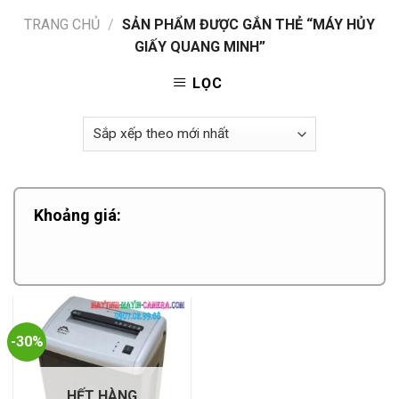
TRANG CHỦ
/
SẢN PHẨM ĐƯỢC GẮN THẺ “MÁY HỦY
GIẤY QUANG MINH”
LỌC
Khoảng giá:
-30%
HẾT HÀNG