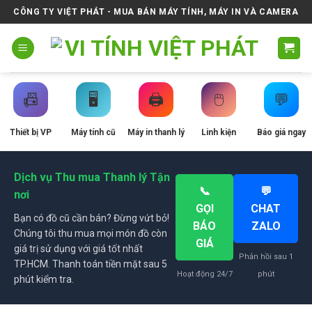
Skip
CÔNG TY VIỆT PHÁT - MUA BÁN MÁY TÍNH, MÁY IN VÀ CAMERA
to
content
📠
🖥️
🖨️
🖱️
💬
Thiết bị VP
Máy tính cũ
Máy in thanh lý
Linh kiện
Báo giá ngay
Dịch vụ Thu mua Thanh lý Tận
📞
💬
nơi
GỌI
CHAT
Bạn có đồ cũ cần bán? Đừng vứt bỏ!
BÁO
ZALO
Chúng tôi thu mua mọi món đồ còn
GIÁ
giá trị sử dụng với giá tốt nhất
Phản hồi sau 1
TP.HCM. Thanh toán tiền mặt sau 5
Hoạt động 24/7
phút
phút kiểm tra.