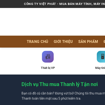
Skip
CÔNG TY VIỆT PHÁT - MUA BÁN MÁY TÍNH, MÁY I
to
content
TRANG CHỦ
GIỚI THIỆU
SẢN PHẨM
📠
🖥️
Thiết bị VP
Máy tín
Dịch vụ Thu mua Thanh lý Tận nơi
Bạn có đồ cũ cần bán? Đừng vứt bỏ! Chúng tôi thu mua mọ
Thanh toán tiền mặt sau 5 phút kiểm tra.