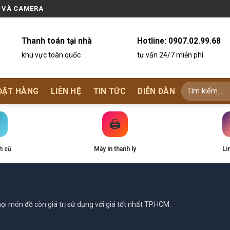
N VÀ CAMERA
Thanh toán tại nhà
Hotline:
0907.02.99.68
khu vực toàn quốc
tư vấn 24/7 miễn phí
ĐẶT HÀNG
LIÊN HỆ
TIN TỨC
DIỄN ĐÀN
🖨️
h cũ
Máy in thanh lý
Li
i món đồ còn giá trị sử dụng với giá tốt nhất TP.HCM.