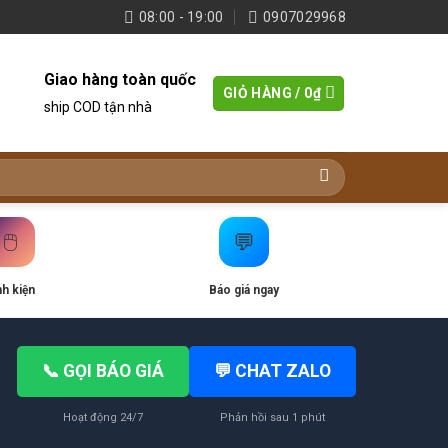
08:00 - 19:00
0907029968
Giao hàng toàn quốc
GIỎ HÀNG /
0
₫
ship COD tận nhà
🖱️
💬
nh kiện
Báo giá ngay
📞 GỌI BÁO GIÁ
💬 CHAT ZALO
Hoạt động 24/7
Phản hồi sau 1 phút