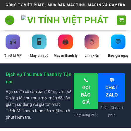
Skip
CÔNG TY VIỆT PHÁT - MUA BÁN MÁY TÍNH, MÁY IN VÀ CAMERA
to
content
📠
🖥️
🖨️
🖱️
💬
Thiết bị VP
Máy tính cũ
Máy in thanh lý
Linh kiện
Báo giá ngay
Dịch vụ Thu mua Thanh lý Tận
📞
💬
nơi
GỌI
CHAT
Bạn có đồ cũ cần bán? Đừng vứt bỏ!
BÁO
ZALO
Chúng tôi thu mua mọi món đồ còn
GIÁ
giá trị sử dụng với giá tốt nhất
Phản hồi sau 1
TP.HCM. Thanh toán tiền mặt sau 5
Hoạt động 24/7
phút
phút kiểm tra.