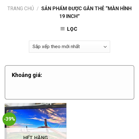
TRANG CHỦ
/
SẢN PHẨM ĐƯỢC GẮN THẺ “MÀN HÌNH
19 INCH”
LỌC
Khoảng giá:
-39%
HẾT HÀNG