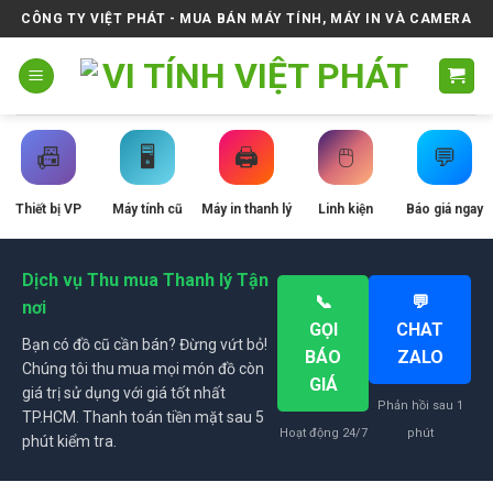
Skip
CÔNG TY VIỆT PHÁT - MUA BÁN MÁY TÍNH, MÁY IN VÀ CAMERA
to
content
📠
🖥️
🖨️
🖱️
💬
Thiết bị VP
Máy tính cũ
Máy in thanh lý
Linh kiện
Báo giá ngay
Dịch vụ Thu mua Thanh lý Tận
📞
💬
nơi
GỌI
CHAT
Bạn có đồ cũ cần bán? Đừng vứt bỏ!
BÁO
ZALO
Chúng tôi thu mua mọi món đồ còn
GIÁ
giá trị sử dụng với giá tốt nhất
Phản hồi sau 1
TP.HCM. Thanh toán tiền mặt sau 5
Hoạt động 24/7
phút
phút kiểm tra.