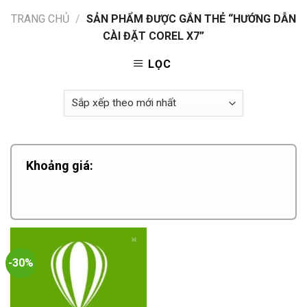
TRANG CHỦ
/
SẢN PHẨM ĐƯỢC GẮN THẺ “HƯỚNG DẪN
CÀI ĐẶT COREL X7”
LỌC
Khoảng giá:
-30%