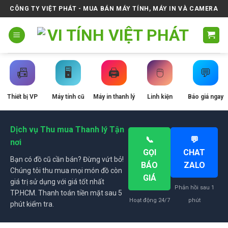
Skip
CÔNG TY VIỆT PHÁT - MUA BÁN MÁY TÍNH, MÁY IN VÀ CAMERA
to
content
📠
🖥️
🖨️
🖱️
💬
Thiết bị VP
Máy tính cũ
Máy in thanh lý
Linh kiện
Báo giá ngay
Dịch vụ Thu mua Thanh lý Tận
📞
💬
nơi
GỌI
CHAT
Bạn có đồ cũ cần bán? Đừng vứt bỏ!
BÁO
ZALO
Chúng tôi thu mua mọi món đồ còn
GIÁ
giá trị sử dụng với giá tốt nhất
Phản hồi sau 1
TP.HCM. Thanh toán tiền mặt sau 5
Hoạt động 24/7
phút
phút kiểm tra.