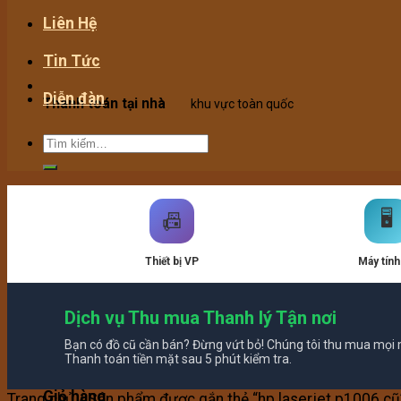
Liên Hệ
Tin Tức
Diễn đàn
Thanh toán tại nhà
khu vực toàn quốc
Hotline:
0907.02.99.68
tư vấn 24/7 miễn phí
🖥️
📠
Thiết bị VP
Máy tính
Dịch vụ Thu mua Thanh lý Tận nơi
Giao hàng toàn quốc
ship COD tận nhà
Bạn có đồ cũ cần bán? Đừng vứt bỏ! Chúng tôi thu mua mọi m
Giỏ hàng /
0
₫
Thanh toán tiền mặt sau 5 phút kiểm tra.
Giỏ hàng
Trang chủ
/
Sản phẩm được gắn thẻ “hp laserjet p1006 cũ