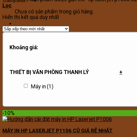
Lọc
Chưa có sản phẩm trong giỏ hàng.
Hiển thị kết quả duy nhất
Khoảng giá:
THIẾT BỊ VĂN PHÒNG THANH LÝ
+
Máy in
(1)
-10%
MÁY IN HP LASERJET P1106 CŨ GIÁ RẺ NHẤT