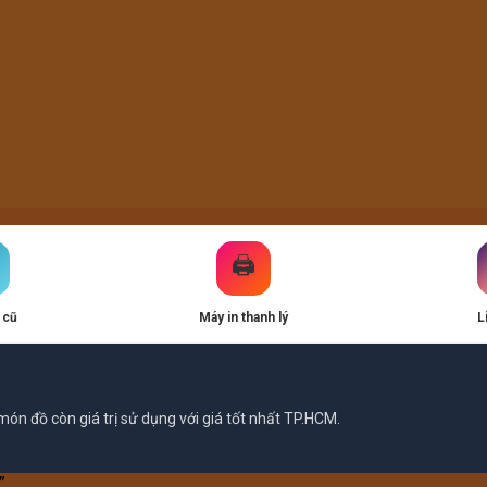
🖨️
 cũ
Máy in thanh lý
L
ón đồ còn giá trị sử dụng với giá tốt nhất TP.HCM.
”