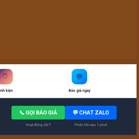
🖱️
💬
inh kiện
Báo giá ngay
📞 GỌI BÁO GIÁ
💬 CHAT ZALO
Hoạt động 24/7
Phản hồi sau 1 phút