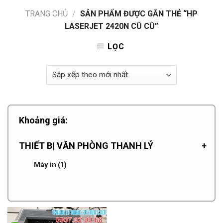
TRANG CHỦ
/
SẢN PHẨM ĐƯỢC GẮN THẺ “HP
LASERJET 2420N CŨ CŨ”
LỌC
Khoảng giá:
THIẾT BỊ VĂN PHÒNG THANH LÝ
+
Máy in
(1)