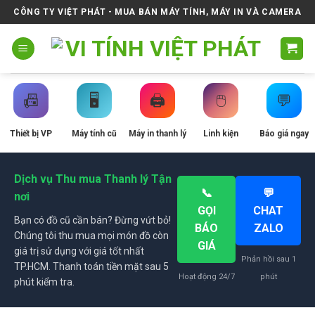
Skip
CÔNG TY VIỆT PHÁT - MUA BÁN MÁY TÍNH, MÁY IN VÀ CAMERA
to
content
📠
🖥️
🖨️
🖱️
💬
Thiết bị VP
Máy tính cũ
Máy in thanh lý
Linh kiện
Báo giá ngay
Dịch vụ Thu mua Thanh lý Tận
📞
💬
nơi
GỌI
CHAT
Bạn có đồ cũ cần bán? Đừng vứt bỏ!
BÁO
ZALO
Chúng tôi thu mua mọi món đồ còn
GIÁ
giá trị sử dụng với giá tốt nhất
Phản hồi sau 1
TP.HCM. Thanh toán tiền mặt sau 5
Hoạt động 24/7
phút
phút kiểm tra.