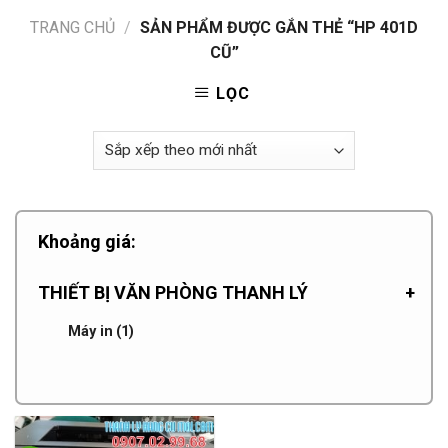
TRANG CHỦ
/
SẢN PHẨM ĐƯỢC GẮN THẺ “HP 401D
CŨ”
LỌC
Khoảng giá:
THIẾT BỊ VĂN PHÒNG THANH LÝ
+
Máy in
(1)