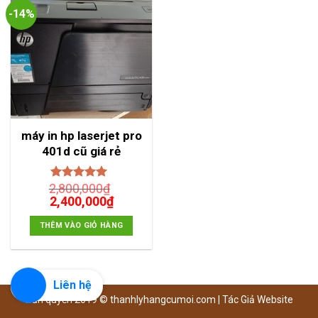
-14%
máy in hp laserjet pro
401d cũ giá rẻ
2,800,000
₫
Được xếp
Giá
Giá
2,400,000
hạng
5.00
5
₫
sao
gốc
hiện
là:
tại
THÊM VÀO GIỎ HÀNG
2,800,000₫.
là:
2,400,000₫.
Liên hệ
Bản quyền 2019 ©
thanhlyhangcumoi.com
|
Tác Giả Website