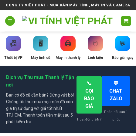
Skip
CÔNG TY VIỆT PHÁT - MUA BÁN MÁY TÍNH, MÁY IN VÀ CAMERA
to
content
📠
🖥️
🖨️
🖱️
💬
Thiết bị VP
Máy tính cũ
Máy in thanh lý
Linh kiện
Báo giá ngay
Dịch vụ Thu mua Thanh lý Tận
📞
💬
nơi
GỌI
CHAT
Bạn có đồ cũ cần bán? Đừng vứt bỏ!
BÁO
ZALO
Chúng tôi thu mua mọi món đồ còn
GIÁ
giá trị sử dụng với giá tốt nhất
Phản hồi sau 1
TP.HCM. Thanh toán tiền mặt sau 5
Hoạt động 24/7
phút
phút kiểm tra.