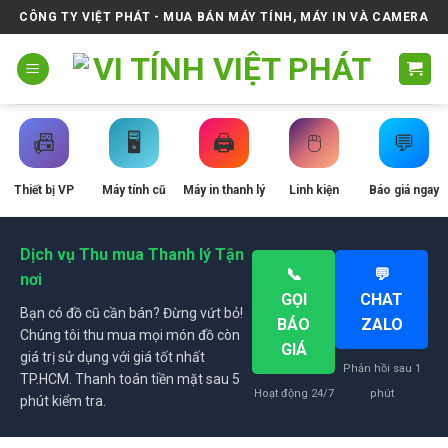
Skip
CÔNG TY VIỆT PHÁT - MUA BÁN MÁY TÍNH, MÁY IN VÀ CAMERA
to
content
📠
🖥️
🖨️
🖱️
💬
Thiết bị VP
Máy tính cũ
Máy in thanh lý
Linh kiện
Báo giá ngay
Dịch vụ Thu mua Thanh lý Tận
📞
💬
nơi
GỌI
CHAT
Bạn có đồ cũ cần bán? Đừng vứt bỏ!
BÁO
ZALO
Chúng tôi thu mua mọi món đồ còn
GIÁ
giá trị sử dụng với giá tốt nhất
Phản hồi sau 1
TP.HCM. Thanh toán tiền mặt sau 5
Hoạt động 24/7
phút
phút kiểm tra.