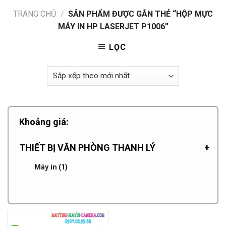
TRANG CHỦ
/
SẢN PHẨM ĐƯỢC GẮN THẺ “HỘP MỰC
MÁY IN HP LASERJET P1006”
LỌC
Khoảng giá:
THIẾT BỊ VĂN PHÒNG THANH LÝ
+
Máy in
(1)