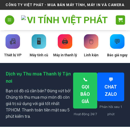
Skip
CÔNG TY VIỆT PHÁT - MUA BÁN MÁY TÍNH, MÁY IN VÀ CAMERA
to
content
📠
🖥️
🖨️
🖱️
💬
Thiết bị VP
Máy tính cũ
Máy in thanh lý
Linh kiện
Báo giá ngay
Dịch vụ Thu mua Thanh lý Tận
📞
💬
nơi
GỌI
CHAT
Bạn có đồ cũ cần bán? Đừng vứt bỏ!
BÁO
ZALO
Chúng tôi thu mua mọi món đồ còn
GIÁ
giá trị sử dụng với giá tốt nhất
Phản hồi sau 1
TP.HCM. Thanh toán tiền mặt sau 5
Hoạt động 24/7
phút
phút kiểm tra.