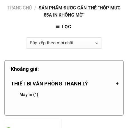
TRANG CHỦ
/
SẢN PHẨM ĐƯỢC GẮN THẺ “HỘP MỰC
85A IN KHÔNG MỜ”
LỌC
Khoảng giá:
THIẾT BỊ VĂN PHÒNG THANH LÝ
+
Máy in
(1)