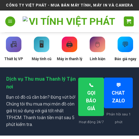
Skip
CÔNG TY VIỆT PHÁT - MUA BÁN MÁY TÍNH, MÁY IN VÀ CAMERA
to
content
📠
🖥️
🖨️
🖱️
💬
Thiết bị VP
Máy tính cũ
Máy in thanh lý
Linh kiện
Báo giá ngay
Dịch vụ Thu mua Thanh lý Tận
📞
💬
nơi
GỌI
CHAT
Bạn có đồ cũ cần bán? Đừng vứt bỏ!
BÁO
ZALO
Chúng tôi thu mua mọi món đồ còn
GIÁ
giá trị sử dụng với giá tốt nhất
Phản hồi sau 1
TP.HCM. Thanh toán tiền mặt sau 5
Hoạt động 24/7
phút
phút kiểm tra.