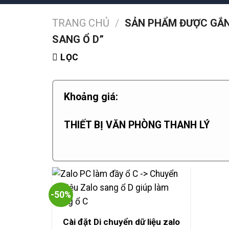
TRANG CHỦ
/
SẢN PHẨM ĐƯỢC GẮN 
SANG Ổ D”
LỌC
Khoảng giá:
THIẾT BỊ VĂN PHÒNG THANH LÝ
-50%
Cài đặt Di chuyển dữ liệu zalo