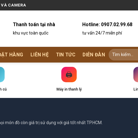
N VÀ CAMERA
Thanh toán tại nhà
Hotline:
0907.02.99.68
khu vực toàn quốc
tư vấn 24/7 miễn phí
ĐẶT HÀNG
LIÊN HỆ
TIN TỨC
DIỄN ĐÀN
🖨️
h cũ
Máy in thanh lý
Li
i món đồ còn giá trị sử dụng với giá tốt nhất TP.HCM.