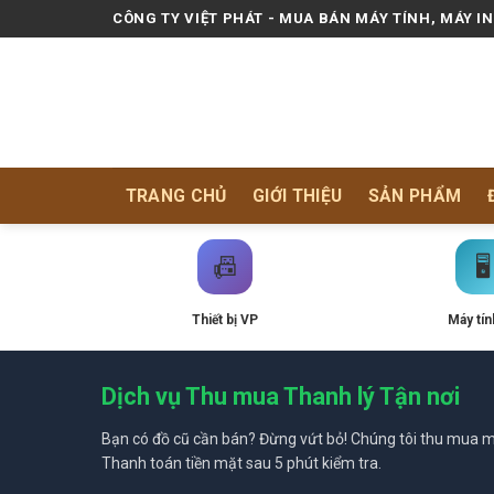
Skip
CÔNG TY VIỆT PHÁT - MUA BÁN MÁY TÍNH, MÁY I
to
content
TRANG CHỦ
GIỚI THIỆU
SẢN PHẨM
📠
🖥️
Thiết bị VP
Máy tín
Dịch vụ Thu mua Thanh lý Tận nơi
Bạn có đồ cũ cần bán? Đừng vứt bỏ! Chúng tôi thu mua mọ
Thanh toán tiền mặt sau 5 phút kiểm tra.