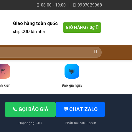
08:00 - 19:00
0907029968
Giao hàng toàn quốc
GIỎ HÀNG /
0
₫
ship COD tận nhà
🖱️
💬
nh kiện
Báo giá ngay
📞 GỌI BÁO GIÁ
💬 CHAT ZALO
Hoạt động 24/7
Phản hồi sau 1 phút