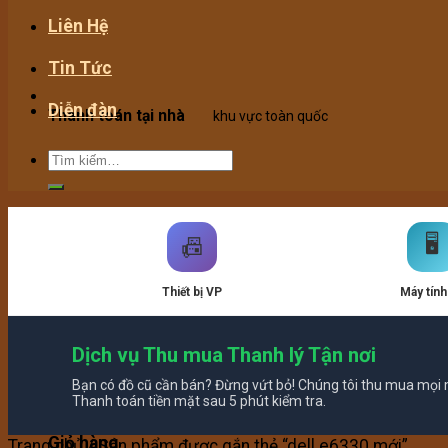
Liên Hệ
Tin Tức
Diễn đàn
Thanh toán tại nhà
khu vực toàn quốc
Hotline:
0907.02.99.68
tư vấn 24/7 miễn phí
🖥️
📠
Thiết bị VP
Máy tính
Dịch vụ Thu mua Thanh lý Tận nơi
Giao hàng toàn quốc
ship COD tận nhà
Bạn có đồ cũ cần bán? Đừng vứt bỏ! Chúng tôi thu mua mọi m
Giỏ hàng /
0
₫
Thanh toán tiền mặt sau 5 phút kiểm tra.
Giỏ hàng
Trang chủ
/
Sản phẩm được gắn thẻ “dell e6330 mới”