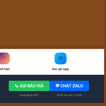
🖱️
💬
inh kiện
Báo giá ngay
📞 GỌI BÁO GIÁ
💬 CHAT ZALO
Hoạt động 24/7
Phản hồi sau 1 phút