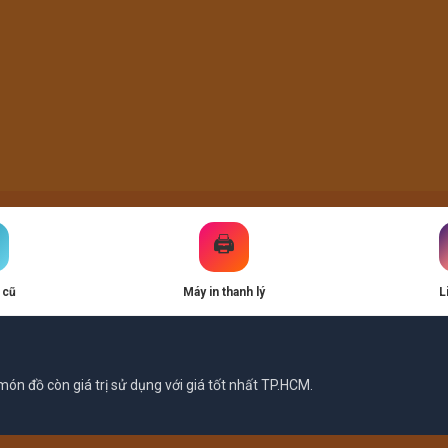
🖨️
 cũ
Máy in thanh lý
L
ón đồ còn giá trị sử dụng với giá tốt nhất TP.HCM.