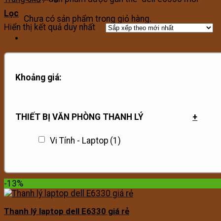
Lọc
Chưa có sản phẩm trong giỏ hàng.
Hiển thị kết quả duy nhất
Khoảng giá:
THIẾT BỊ VĂN PHÒNG THANH LÝ
+
Vi Tính - Laptop
(1)
-13%
Thanh lý laptop dell E6330 giá rẻ