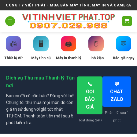
Skip
CÔNG TY VIỆT PHÁT - MUA BÁN MÁY TÍNH, MÁY IN VÀ CAMERA
to
content
📠
🖥️
🖨️
🖱️
💬
Thiết bị VP
Máy tính cũ
Máy in thanh lý
Linh kiện
Báo giá ngay
Dịch vụ Thu mua Thanh lý Tận
📞
💬
nơi
GỌI
CHAT
Bạn có đồ cũ cần bán? Đừng vứt bỏ!
BÁO
ZALO
Chúng tôi thu mua mọi món đồ còn
GIÁ
giá trị sử dụng với giá tốt nhất
Phản hồi sau 1
TP.HCM. Thanh toán tiền mặt sau 5
Hoạt động 24/7
phút
phút kiểm tra.