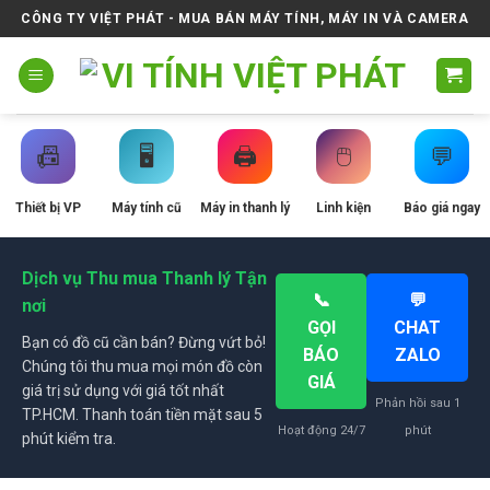
Skip
CÔNG TY VIỆT PHÁT - MUA BÁN MÁY TÍNH, MÁY IN VÀ CAMERA
to
content
📠
🖥️
🖨️
🖱️
💬
Thiết bị VP
Máy tính cũ
Máy in thanh lý
Linh kiện
Báo giá ngay
Dịch vụ Thu mua Thanh lý Tận
📞
💬
nơi
GỌI
CHAT
Bạn có đồ cũ cần bán? Đừng vứt bỏ!
BÁO
ZALO
Chúng tôi thu mua mọi món đồ còn
GIÁ
giá trị sử dụng với giá tốt nhất
Phản hồi sau 1
TP.HCM. Thanh toán tiền mặt sau 5
Hoạt động 24/7
phút
phút kiểm tra.