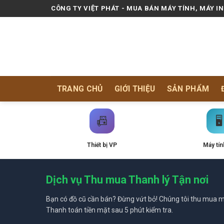
Skip
CÔNG TY VIỆT PHÁT - MUA BÁN MÁY TÍNH, MÁY I
to
content
TRANG CHỦ
GIỚI THIỆU
SẢN PHẨM
📠
🖥️
Thiết bị VP
Máy tín
Dịch vụ Thu mua Thanh lý Tận nơi
Bạn có đồ cũ cần bán? Đừng vứt bỏ! Chúng tôi thu mua mọ
Thanh toán tiền mặt sau 5 phút kiểm tra.