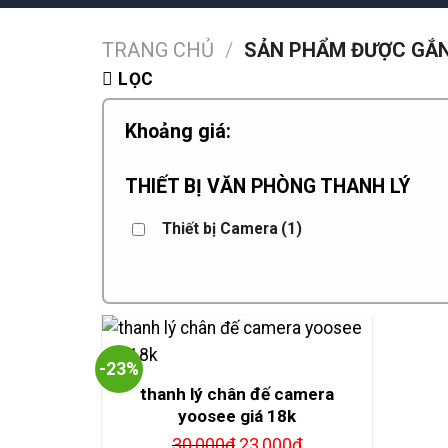
TRANG CHỦ
/
SẢN PHẨM ĐƯỢC GẮN
LỌC
Khoảng giá:
THIẾT BỊ VĂN PHÒNG THANH LÝ
Thiết bị Camera
(1)
-23%
thanh lý chân đế camera
yoosee giá 18k
Giá
Giá
30,000
₫
23,000
₫