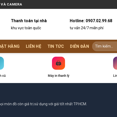
N VÀ CAMERA
Thanh toán tại nhà
Hotline:
0907.02.99.68
khu vực toàn quốc
tư vấn 24/7 miễn phí
ĐẶT HÀNG
LIÊN HỆ
TIN TỨC
DIỄN ĐÀN
🖨️
h cũ
Máy in thanh lý
Li
i món đồ còn giá trị sử dụng với giá tốt nhất TP.HCM.