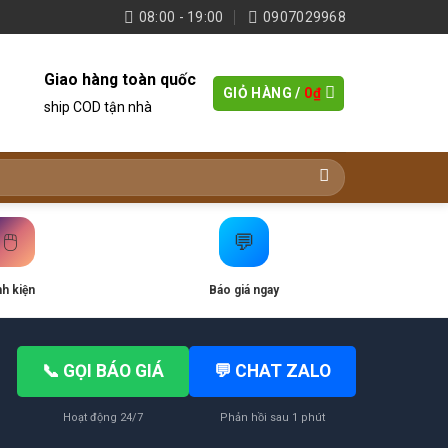
08:00 - 19:00
0907029968
Giao hàng toàn quốc
GIỎ HÀNG /
0
₫
ship COD tận nhà
🖱️
💬
nh kiện
Báo giá ngay
📞 GỌI BÁO GIÁ
💬 CHAT ZALO
Hoạt động 24/7
Phản hồi sau 1 phút