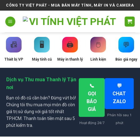
Skip
CÔNG TY VIỆT PHÁT - MUA BÁN MÁY TÍNH, MÁY IN VÀ CAMERA
to
content
📠
🖥️
🖨️
🖱️
💬
Thiết bị VP
Máy tính cũ
Máy in thanh lý
Linh kiện
Báo giá ngay
Dịch vụ Thu mua Thanh lý Tận
📞
💬
nơi
GỌI
CHAT
Bạn có đồ cũ cần bán? Đừng vứt bỏ!
BÁO
ZALO
Chúng tôi thu mua mọi món đồ còn
GIÁ
giá trị sử dụng với giá tốt nhất
Phản hồi sau 1
TP.HCM. Thanh toán tiền mặt sau 5
Hoạt động 24/7
phút
phút kiểm tra.