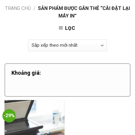
TRANG CHỦ
/
SẢN PHẨM ĐƯỢC GẮN THẺ “CÀI ĐẶT LẠI
MÁY IN”
LỌC
Khoảng giá:
-29%