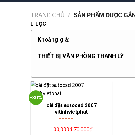
TRANG CHỦ
/
SẢN PHẨM ĐƯỢC GẮN 
LỌC
Khoảng giá:
THIẾT BỊ VĂN PHÒNG THANH LÝ
-30%
cài đặt autocad 2007
vitinhvietphat
Được xếp
Giá
Giá
100,000
₫
70,000
₫
hạng
5.00
5