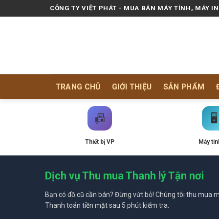
Skip
CÔNG TY VIỆT PHÁT - MUA BÁN MÁY TÍNH, MÁY I
to
content
TRANG CHỦ
GIỚI THIỆU
SẢN PHẨM
📠
🖥️
Thiết bị VP
Máy tín
Dịch vụ Thu mua Thanh lý Tận nơi
Bạn có đồ cũ cần bán? Đừng vứt bỏ! Chúng tôi thu mua mọ
Thanh toán tiền mặt sau 5 phút kiểm tra.