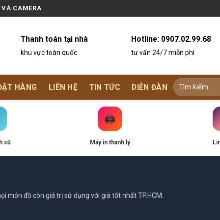
N VÀ CAMERA
Thanh toán tại nhà
Hotline:
0907.02.99.68
khu vực toàn quốc
tư vấn 24/7 miễn phí
ĐẶT HÀNG
LIÊN HỆ
TIN TỨC
DIỄN ĐÀN
🖨️
h cũ
Máy in thanh lý
Li
i món đồ còn giá trị sử dụng với giá tốt nhất TP.HCM.