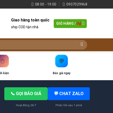
08:00 - 19:00
0907029968
Giao hàng toàn quốc
GIỎ HÀNG /
0
₫
ship COD tận nhà
🖱️
💬
nh kiện
Báo giá ngay
📞 GỌI BÁO GIÁ
💬 CHAT ZALO
Hoạt động 24/7
Phản hồi sau 1 phút