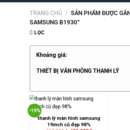
TRANG CHỦ
/
SẢN PHẨM ĐƯỢC GẮN
SAMSUNG B1930”
LỌC
Khoảng giá:
THIẾT BỊ VĂN PHÒNG THANH LÝ
-19%
thanh lý màn hình samsung
19inch cũ đẹp 98%