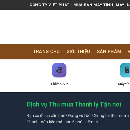
Skip
CÔNG TY VIỆT PHÁT - MUA BÁN MÁY TÍNH, MÁY I
to
content
TRANG CHỦ
GIỚI THIỆU
SẢN PHẨM
📠
🖥️
Thiết bị VP
Máy tín
Dịch vụ Thu mua Thanh lý Tận nơi
Bạn có đồ cũ cần bán? Đừng vứt bỏ! Chúng tôi thu mua mọ
Thanh toán tiền mặt sau 5 phút kiểm tra.