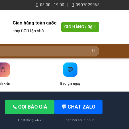
08:00 - 19:00
0907029968
Giao hàng toàn quốc
GIỎ HÀNG /
0
₫
ship COD tận nhà
🖱️
💬
nh kiện
Báo giá ngay
📞 GỌI BÁO GIÁ
💬 CHAT ZALO
Hoạt động 24/7
Phản hồi sau 1 phút