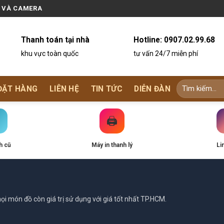
N VÀ CAMERA
Thanh toán tại nhà
Hotline:
0907.02.99.68
khu vực toàn quốc
tư vấn 24/7 miễn phí
ĐẶT HÀNG
LIÊN HỆ
TIN TỨC
DIỄN ĐÀN
🖨️
h cũ
Máy in thanh lý
Li
i món đồ còn giá trị sử dụng với giá tốt nhất TP.HCM.