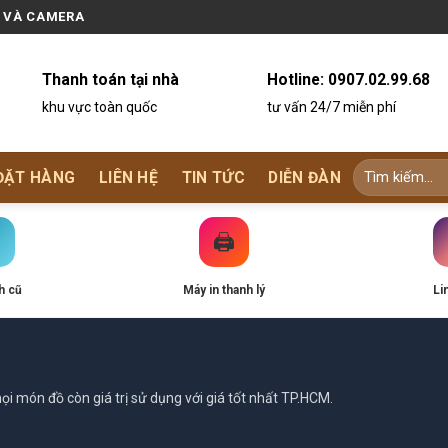
N VÀ CAMERA
Thanh toán tại nhà
Hotline:
0907.02.99.68
khu vực toàn quốc
tư vấn 24/7 miễn phí
ĐẶT HÀNG
LIÊN HỆ
TIN TỨC
DIỄN ĐÀN
🖨️
h cũ
Máy in thanh lý
Li
i món đồ còn giá trị sử dụng với giá tốt nhất TP.HCM.