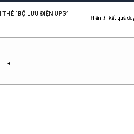
THẺ “BỘ LƯU ĐIỆN UPS”
Hiển thị kết quả du
+