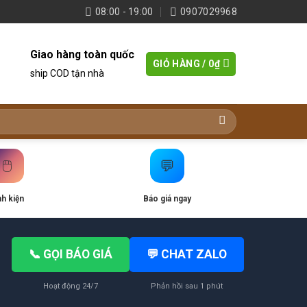
08:00 - 19:00
0907029968
Giao hàng toàn quốc
GIỎ HÀNG /
0
₫
ship COD tận nhà
🖱️
💬
nh kiện
Báo giá ngay
📞 GỌI BÁO GIÁ
💬 CHAT ZALO
Hoạt động 24/7
Phản hồi sau 1 phút