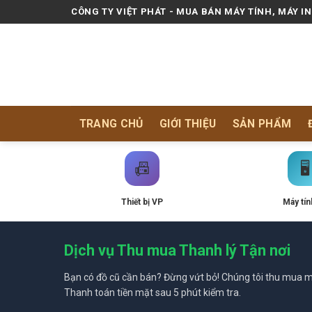
Skip
CÔNG TY VIỆT PHÁT - MUA BÁN MÁY TÍNH, MÁY I
to
content
TRANG CHỦ
GIỚI THIỆU
SẢN PHẨM
📠
🖥️
Thiết bị VP
Máy tín
Dịch vụ Thu mua Thanh lý Tận nơi
Bạn có đồ cũ cần bán? Đừng vứt bỏ! Chúng tôi thu mua mọ
Thanh toán tiền mặt sau 5 phút kiểm tra.