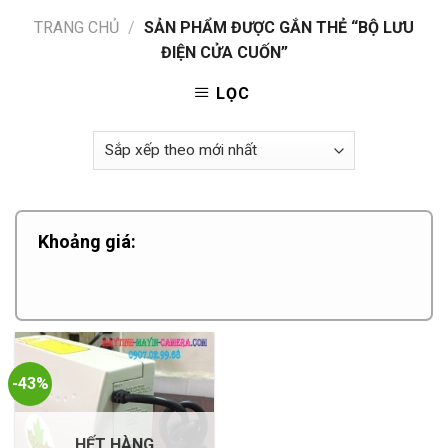
TRANG CHỦ
/
SẢN PHẨM ĐƯỢC GẮN THẺ “BỘ LƯU
ĐIỆN CỬA CUỐN”
LỌC
Khoảng giá:
-43%
HẾT HÀNG