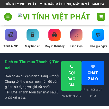
Skip
CÔNG TY VIỆT PHÁT - MUA BÁN MÁY TÍNH, MÁY IN VÀ CAMERA
to
content
📠
🖥️
🖨️
🖱️
💬
Thiết bị VP
Máy tính cũ
Máy in thanh lý
Linh kiện
Báo giá ngay
Dịch vụ Thu mua Thanh lý Tận
📞
💬
nơi
GỌI
CHAT
Bạn có đồ cũ cần bán? Đừng vứt bỏ!
BÁO
ZALO
Chúng tôi thu mua mọi món đồ còn
GIÁ
giá trị sử dụng với giá tốt nhất
Phản hồi sau 1
TP.HCM. Thanh toán tiền mặt sau 5
Hoạt động 24/7
phút
phút kiểm tra.