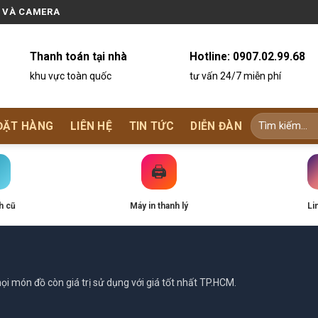
N VÀ CAMERA
Thanh toán tại nhà
Hotline:
0907.02.99.68
khu vực toàn quốc
tư vấn 24/7 miễn phí
ĐẶT HÀNG
LIÊN HỆ
TIN TỨC
DIỄN ĐÀN
🖨️
h cũ
Máy in thanh lý
Li
i món đồ còn giá trị sử dụng với giá tốt nhất TP.HCM.