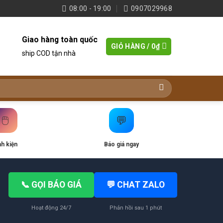
08:00 - 19:00
0907029968
Giao hàng toàn quốc
GIỎ HÀNG /
0
₫
ship COD tận nhà
🖱️
💬
nh kiện
Báo giá ngay
📞 GỌI BÁO GIÁ
💬 CHAT ZALO
Hoạt động 24/7
Phản hồi sau 1 phút