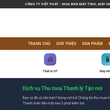
Skip
CÔNG TY VIỆT PHÁT - MUA BÁN MÁY TÍNH, MÁY I
to
content
TRANG CHỦ
GIỚI THIỆU
SẢN PHẨM
📠
🖥️
Thiết bị VP
Máy tín
Dịch vụ Thu mua Thanh lý Tận nơi
Bạn có đồ cũ cần bán? Đừng vứt bỏ! Chúng tôi thu mua mọ
Thanh toán tiền mặt sau 5 phút kiểm tra.