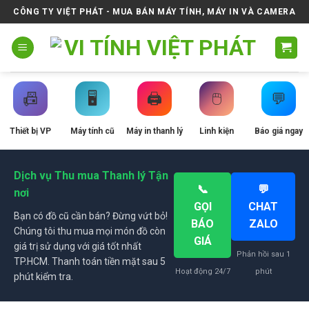
Skip
CÔNG TY VIỆT PHÁT - MUA BÁN MÁY TÍNH, MÁY IN VÀ CAMERA
to
content
📠
🖥️
🖨️
🖱️
💬
Thiết bị VP
Máy tính cũ
Máy in thanh lý
Linh kiện
Báo giá ngay
Dịch vụ Thu mua Thanh lý Tận
📞
💬
nơi
GỌI
CHAT
Bạn có đồ cũ cần bán? Đừng vứt bỏ!
BÁO
ZALO
Chúng tôi thu mua mọi món đồ còn
GIÁ
giá trị sử dụng với giá tốt nhất
Phản hồi sau 1
TP.HCM. Thanh toán tiền mặt sau 5
Hoạt động 24/7
phút
phút kiểm tra.