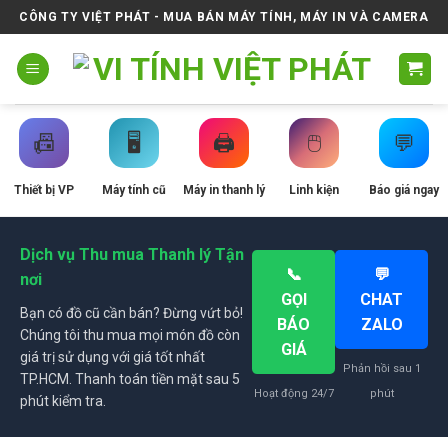
Skip
CÔNG TY VIỆT PHÁT - MUA BÁN MÁY TÍNH, MÁY IN VÀ CAMERA
to
content
📠
🖥️
🖨️
🖱️
💬
Thiết bị VP
Máy tính cũ
Máy in thanh lý
Linh kiện
Báo giá ngay
Dịch vụ Thu mua Thanh lý Tận
📞
💬
nơi
GỌI
CHAT
Bạn có đồ cũ cần bán? Đừng vứt bỏ!
BÁO
ZALO
Chúng tôi thu mua mọi món đồ còn
GIÁ
giá trị sử dụng với giá tốt nhất
Phản hồi sau 1
TP.HCM. Thanh toán tiền mặt sau 5
Hoạt động 24/7
phút
phút kiểm tra.