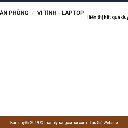
 VĂN PHÒNG
/
VI TÍNH - LAPTOP
Hiển thị kết quả du
Bản quyền 2019 ©
thanhlyhangcumoi.com
|
Tác Giả Website