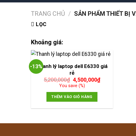
TRANG CHỦ
/
SẢN PHẨM THIẾT BỊ
LỌC
Khoảng giá:
Thanh lý laptop dell E6330 giá
-13%
rẻ
Giá
Giá
5,200,000
₫
4,500,000
₫
gốc
hiện
You save
(
%)
là:
tại
5,200,000₫.
là:
THÊM VÀO GIỎ HÀNG
4,500,000₫.