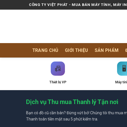
Skip
CÔNG TY VIỆT PHÁT - MUA BÁN MÁY TÍNH, MÁY I
to
content
TRANG CHỦ
GIỚI THIỆU
SẢN PHẨM
📠
🖥️
Thiết bị VP
Máy tín
Dịch vụ Thu mua Thanh lý Tận nơi
Bạn có đồ cũ cần bán? Đừng vứt bỏ! Chúng tôi thu mua mọ
Thanh toán tiền mặt sau 5 phút kiểm tra.