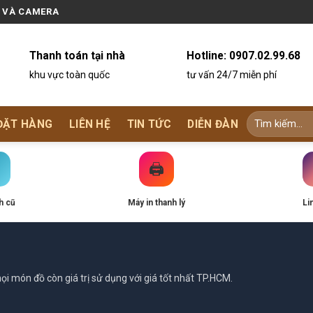
N VÀ CAMERA
Thanh toán tại nhà
Hotline:
0907.02.99.68
khu vực toàn quốc
tư vấn 24/7 miễn phí
ĐẶT HÀNG
LIÊN HỆ
TIN TỨC
DIỄN ĐÀN
🖨️
h cũ
Máy in thanh lý
Li
i món đồ còn giá trị sử dụng với giá tốt nhất TP.HCM.