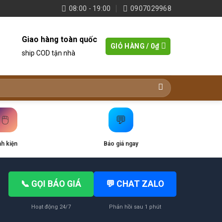
08:00 - 19:00
0907029968
Giao hàng toàn quốc
GIỎ HÀNG /
0
₫
ship COD tận nhà
🖱️
💬
nh kiện
Báo giá ngay
📞 GỌI BÁO GIÁ
💬 CHAT ZALO
Hoạt động 24/7
Phản hồi sau 1 phút